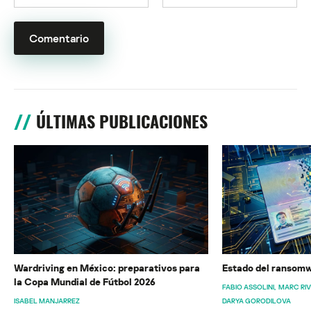
ÚLTIMAS PUBLICACIONES
Wardriving en México: preparativos para
Estado del ransomw
la Copa Mundial de Fútbol 2026
FABIO ASSOLINI
MARC RI
ISABEL MANJARREZ
DARYA GORODILOVA