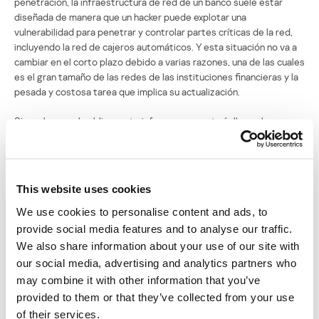
penetración, la infraestructura de red de un banco suele estar
diseñada de manera que un hacker puede explotar una
vulnerabilidad para penetrar y controlar partes críticas de la red,
incluyendo la red de cajeros automáticos. Y esta situación no va a
cambiar en el corto plazo debido a varias razones, una de las cuales
es el gran tamaño de las redes de las instituciones financieras y la
pesada y costosa tarea que implica su actualización.
Sin embargo, al publicar este informe nos gustaría llamar la
atención sobre el problema de seguridad de los cajeros
automáticos ahora y en el futuro, y acelerar el desarrollo de un
verdadero ecosistema seguro alrededor de estas máquinas.
This website uses cookies
Lea el informe completo
aquí (Eng.)
We use cookies to personalise content and ads, to
Lea la descripción de los ataques
aquí (Eng.)
provide social media features and to analyse our traffic.
We also share information about your use of our site with
our social media, advertising and analytics partners who
TECNOLOGÍA DE SEGURIDAD
MALWARE FINANCIERO
may combine it with other information that you’ve
provided to them or that they’ve collected from your use
ATAQUES CONTRA CAJEROS AUTOMÁTICOS
MONEY THEFT
of their services.