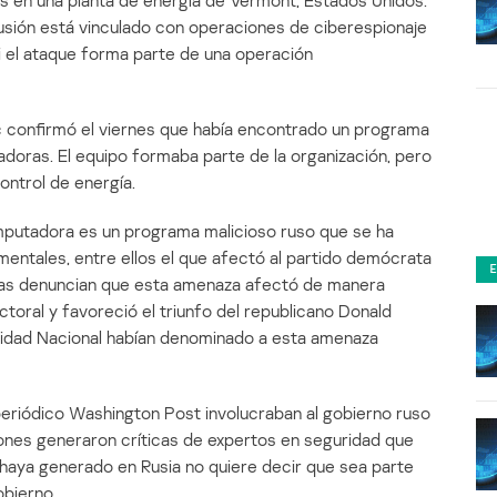
rs en una planta de energía de Vermont, Estados Unidos.
rusión está vinculado con operaciones de ciberespionaje
i el ataque forma parte de una operación
c confirmó el viernes que había encontrado un programa
doras. El equipo formaba parte de la organización, pero
ntrol de energía.
computadora es un programa malicioso ruso que se ha
entales, entre ellos el que afectó al partido demócrata
tas denuncian que esta amenaza afectó de manera
ctoral y favoreció el triunfo del republicano Donald
ridad Nacional habían denominado a esta amenaza
 periódico Washington Post involucraban al gobierno ruso
iones generaron críticas de expertos en seguridad que
 haya generado en Rusia no quiere decir que sea parte
obierno.