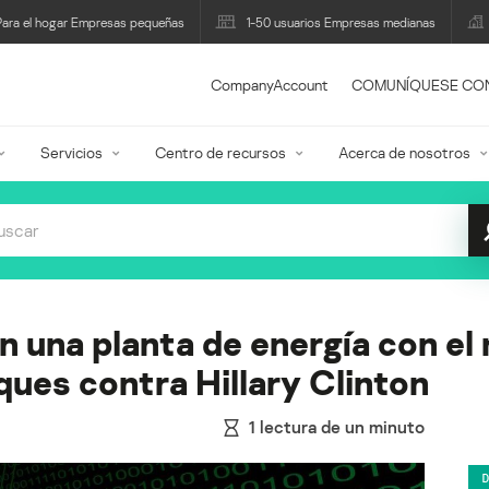
Para el hogar Empresas pequeñas
1-50 usuarios Empresas medianas
CompanyAccount
COMUNÍQUESE CO
Servicios
Centro de recursos
Acerca de nosotros
n una planta de energía con el
aques contra Hillary Clinton
1
lectura de un minuto