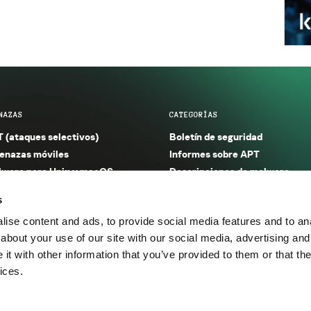
NAZAS
CATEGORÍAS
 (ataques selectivos)
Boletín de seguridad
nazas móviles
Informes sobre APT
ware para Unix y macOS
Descripciones de malware
ware para Windows
Investigación
s
orno seguro (IoT)
Informes sobre malware
ise content and ads, to provide social media features and to anal
nazas financieras
Informes sobre spam y phishin
about your use of our site with our social media, advertising and
nazas industriales
Publicaciones
t with other information that you’ve provided to them or that the
m y phishing
Incidentes
ices.
os.
Política de privacidad
Térmi