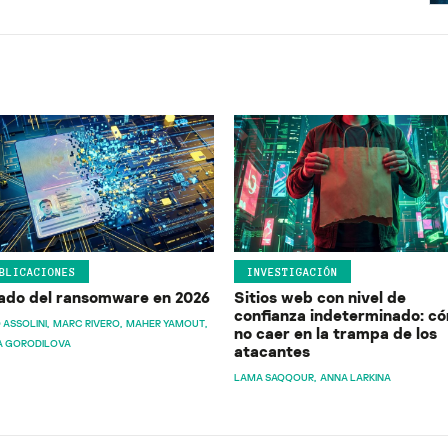
BLICACIONES
INVESTIGACIÓN
ado del ransomware en 2026
Sitios web con nivel de
confianza indeterminado: c
 ASSOLINI
MARC RIVERO
MAHER YAMOUT
no caer en la trampa de los
A GORODILOVA
atacantes
LAMA SAQQOUR
ANNA LARKINA