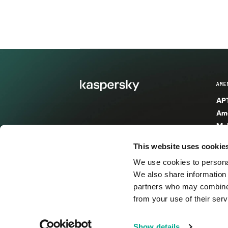
AME
APT
Ame
Mal
Mal
This website uses cookie
Ent
We use cookies to personal
Ame
We also share information 
Ame
partners who may combine i
Spa
from your use of their serv
© 2026 AO Kaspersky Lab. Todos los derechos reservad
Show details