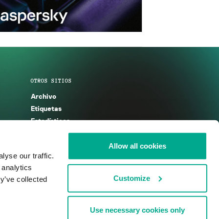
OTROS SITIOS
Archivo
Etiquetas
Estadísticas
Enciclopedia
Descripciones
Allow all cookies
yse our traffic.
g
KSB 2025
 analytics
Customize
y’ve collected
Use necessary cookies only
nos de uso
Acuerdo de licencia
Cookies