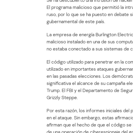
Se ha descubierto una intrusión de hacke
El programa malicioso que permitió la int
ruso, por lo que se ha puesto en debate s
gubernamental de este país.
La empresa de energía Burlington Electri
malicioso instalado en una de sus computa
no estaba conectado a sus sistemas de co
El código utilizado para penetrar en la 
utilizado en importantes ataques gubernam
en las pasadas elecciones. Los demócra
significativa el alcance de su campaña ele
Trump. El FBI y el Departamento de Segu
Grizzly Steppe.
Por esta razón, los informes iniciales del
en el ataque. Sin embargo, estas afirmac
afirman que el hecho de que el código se
de una operación de ciberespionaje del g