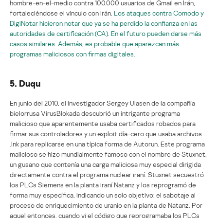
hombre-en-el-medio contra 100.000 usuarios de Gmail en Irán,
fortaleciéndose el vínculo con Irán.
Los ataques contra Comodo y
DigiNotar hicieron notar que ya se ha perdido la confianza en las
autoridades de certificación (CA). En el futuro pueden darse más
casos similares. Además, es probable que aparezcan más
programas maliciosos con firmas digitales.
5. Duqu
En junio del 2010, el investigador Sergey Ulasen de la compañía
bielorrusa VirusBlokada descubrió un intrigante programa
malicioso que aparentemente usaba certificados robados para
firmar sus controladores y un exploit día-cero que usaba archivos
.Ink para replicarse en una típica forma de Autorun. Este programa
malicioso se hizo mundialmente famoso con el nombre de Stuxnet,
un gusano que contenía una carga maliciosa muy especial dirigida
directamente contra el programa nuclear iraní. Stuxnet secuestró
los PLCs Siemens en la planta iraní Natanz y los reprogramó de
forma muy específica, indicando un solo objetivo: el sabotaje al
proceso de enriquecimiento de uranio en la planta de Natanz. Por
aquel entonces, cuando vi el código que reprogramaba los PLCs