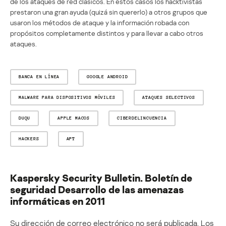
de los ataques de red clásicos. En estos casos los hacktivistas
prestaron una gran ayuda (quizá sin quererlo) a otros grupos que
usaron los métodos de ataque y la información robada con
propósitos completamente distintos y para llevar a cabo otros
ataques.
BANCA EN LÍNEA
GOOGLE ANDROID
MALWARE PARA DISPOSITIVOS MÓVILES
ATAQUES SELECTIVOS
DUQU
APPLE MACOS
CIBERDELINCUENCIA
HACKERS
APT
Kaspersky Security Bulletin. Boletín de
seguridad Desarrollo de las amenazas
informáticas en 2011
Su dirección de correo electrónico no será publicada.
Los