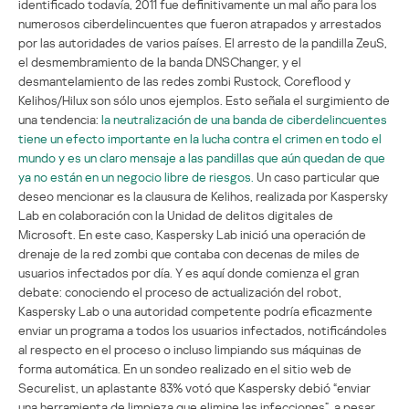
identificado todavía, 2011 fue definitivamente un mal año para los
numerosos ciberdelincuentes que fueron atrapados y arrestados
por las autoridades de varios países. El arresto de la pandilla ZeuS,
el desmembramiento de la banda DNSChanger, y el
desmantelamiento de las redes zombi Rustock, Coreflood y
Kelihos/Hilux son sólo unos ejemplos. Esto señala el surgimiento de
una tendencia:
la neutralización de una banda de ciberdelincuentes
tiene un efecto importante en la lucha contra el crimen en todo el
mundo y es un claro mensaje a las pandillas que aún quedan de que
ya no están en un negocio libre de riesgos.
Un caso particular que
deseo mencionar es la clausura de Kelihos, realizada por Kaspersky
Lab en colaboración con la Unidad de delitos digitales de
Microsoft. En este caso, Kaspersky Lab inició una operación de
drenaje de la red zombi que contaba con decenas de miles de
usuarios infectados por día. Y es aquí donde comienza el gran
debate: conociendo el proceso de actualización del robot,
Kaspersky Lab o una autoridad competente podría eficazmente
enviar un programa a todos los usuarios infectados, notificándoles
al respecto en el proceso o incluso limpiando sus máquinas de
forma automática. En un sondeo realizado en el sitio web de
Securelist, un aplastante 83% votó que Kaspersky debió “enviar
una herramienta de limpieza que elimine las infecciones”, a pesar