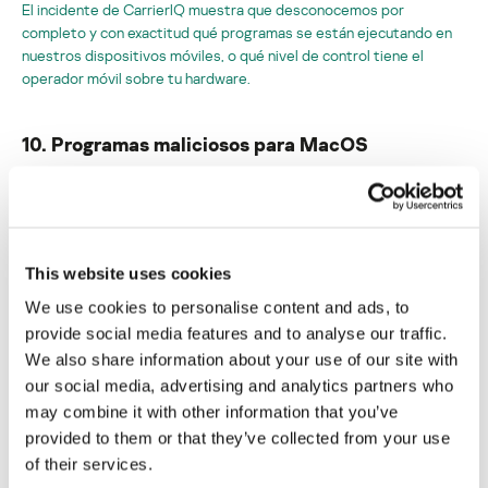
El incidente de CarrierIQ muestra que desconocemos por
completo y con exactitud qué programas se están ejecutando en
nuestros dispositivos móviles, o qué nivel de control tiene el
operador móvil sobre tu hardware.
10. Programas maliciosos para MacOS
Aunque me doy cuenta de que me convierto en blanco de críticas
por el solo hecho de mencionar los programas maliciosos para Mac
OS X, creo que se trata un incidente importante de 2011 que no
debemos pasar por alto. Los productos llamados MacDefender,
This website uses cookies
MacSecurity, MacProtector o MacGuard, que son falsos
programas antivirus para Mac OS, aparecieron en mayo de 2011 y
We use cookies to personalise content and ads, to
ganaron popularidad con rapidez. Estos programas que se
provide social media features and to analyse our traffic.
distribuyen a través de técnicas black-hat SEO en búsquedas de
We also share information about your use of our site with
Google, se basan en la ingeniería social para lograr que el usuario
our social media, advertising and analytics partners who
los descargue, instale y después pague por la versión “completa”.
may combine it with other information that you’ve
La mayoría de los que deciden pagar 40 USD por esta supuesta
provided to them or that they’ve collected from your use
versión completa, pronto se dan cuenta de que en realidad
pagaron 140 USD, y algunas veces mucho más.
El paso de las
of their services.
amenazas para PCs (los falsos programas antivirus son una de las