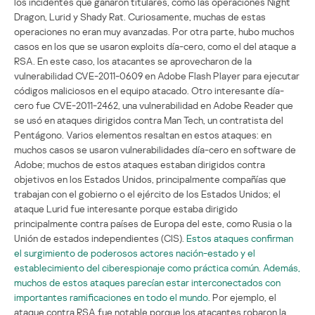
los incidentes que ganaron titulares, como las operaciones Night
Dragon, Lurid y Shady Rat. Curiosamente, muchas de estas
operaciones no eran muy avanzadas. Por otra parte, hubo muchos
casos en los que se usaron exploits día-cero, como el del ataque a
RSA. En este caso, los atacantes se aprovecharon de la
vulnerabilidad CVE-2011-0609 en Adobe Flash Player para ejecutar
códigos maliciosos en el equipo atacado. Otro interesante día-
cero fue CVE-2011-2462, una vulnerabilidad en Adobe Reader que
se usó en ataques dirigidos contra Man Tech, un contratista del
Pentágono. Varios elementos resaltan en estos ataques: en
muchos casos se usaron vulnerabilidades día-cero en software de
Adobe; muchos de estos ataques estaban dirigidos contra
objetivos en los Estados Unidos, principalmente compañías que
trabajan con el gobierno o el ejército de los Estados Unidos; el
ataque Lurid fue interesante porque estaba dirigido
principalmente contra países de Europa del este, como Rusia o la
Unión de estados independientes (CIS).
Estos ataques confirman
el surgimiento de poderosos actores nación-estado y el
establecimiento del ciberespionaje como práctica común. Además,
muchos de estos ataques parecían estar interconectados con
importantes ramificaciones en todo el mundo.
Por ejemplo, el
ataque contra RSA fue notable porque los atacantes robaron la