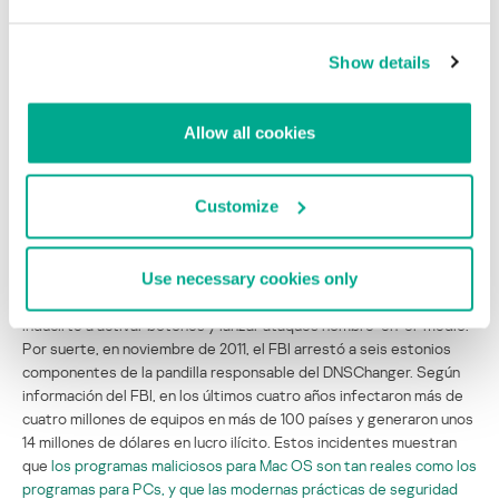
categorías más populares de programas maliciosos para PCs) a las
amenazas para Mac fue una notable tendencia en 2011.
Además de
Show details
los falsos programas antivirus para MacOS, la familia de troyanos
DNSChanger merece también una especial mención. Estos
pequeños troyanos, que se detectaron originalmente en 2007,
Allow all cookies
infectan el sistema de una manera simple y directa cambiando la
configuración DNS para que responda a los servidores DNS de los
ciberdelincuentes, antes de autodesinstalarse. Entonces, es
Customize
posible infectarse con un DNSChanger, que cambia la configuración
DNS y pensar que no hay problema porque en realidad no hay
ningún programa malicioso instalado en tu equipo. Sin embargo, lo
que sucede es que los ciberdelincuentes abusan de la
Use necessary cookies only
comunicación DNS para llevarte a sitios web fraudulentos,
inducirte a activar botones y lanzar ataques hombre-en-el-medio.
Por suerte, en noviembre de 2011, el FBI arrestó a seis estonios
componentes de la pandilla responsable del DNSChanger. Según
información del FBI, en los últimos cuatro años infectaron más de
cuatro millones de equipos en más de 100 países y generaron unos
14 millones de dólares en lucro ilícito. Estos incidentes muestran
que
los programas maliciosos para Mac OS son tan reales como los
programas para PCs, y que las modernas prácticas de seguridad