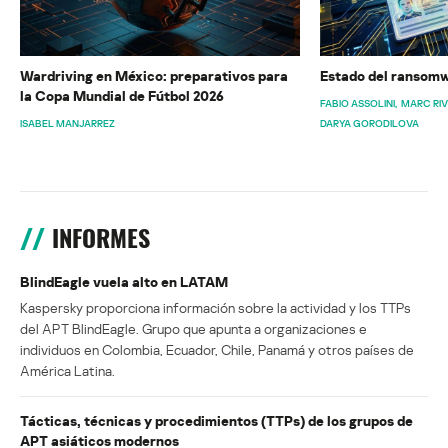
Wardriving en México: preparativos para
Estado del ransomw
la Copa Mundial de Fútbol 2026
FABIO ASSOLINI
MARC RI
ISABEL MANJARREZ
DARYA GORODILOVA
INFORMES
BlindEagle vuela alto en LATAM
Kaspersky proporciona información sobre la actividad y los TTPs
del APT BlindEagle. Grupo que apunta a organizaciones e
individuos en Colombia, Ecuador, Chile, Panamá y otros países de
América Latina.
Tácticas, técnicas y procedimientos (TTPs) de los grupos de
APT asiáticos modernos