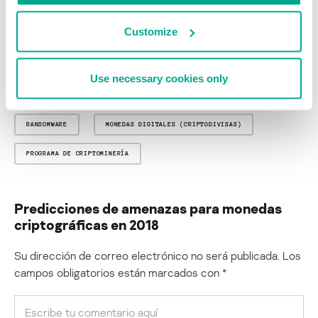
are opinions, and not all of them may be realized. But being
prepared is half the battle, and the security industry, of which we
Customize
are an active part, will continue to match the cybercriminals’ latest
tools and techniques with ever better threat intelligence and
security solutions, to make the world a safer place for all except
the bad guys.
Use necessary cookies only
RANSOMWARE
MONEDAS DIGITALES (CRIPTODIVISAS)
PROGRAMA DE CRIPTOMINERÍA
Predicciones de amenazas para monedas
criptográficas en 2018
Su dirección de correo electrónico no será publicada.
Los
campos obligatorios están marcados con
*