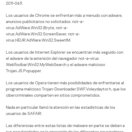
2011-0611.
Los usuarios de Chrome se enfrentan más a menudo con adware,
anuncios publicitarios no solicitados: not-a-
virus:AdWare.Win32.iBryte, not-a-
virus:AdWare.Win32.ScreenSaver, not-a-
virus:HEUR:AdWare.Win32.SweetIM.
Los usuarios de Internet Explorer se encuentran más seguido con
el adware de la extensión del navegador not-a-virus:
WebToolbar.Win32.MyWebSearch y el adware malicioso
Trojan.JS.Popupper.
Los usuarios de Opera tienen más posibilidades de enfrentarse al
programa malicioso Trojan-Downloader.SWF.Voleydaytor.h, que los
cibercriminales comparten en sitios comprometidos.
Nada en particular llamó la atención en las estadísticas de los
usuarios de SAFARI.
Las diferencias entre estas listas de malware en parte se deben a
sus peculiaridades en la operación de los diferentes navegadores,