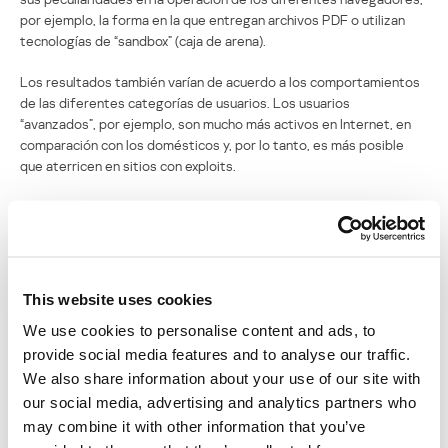
por ejemplo, la forma en la que entregan archivos PDF o utilizan
tecnologías de “sandbox” (caja de arena).
Los resultados también varían de acuerdo a los comportamientos
de las diferentes categorías de usuarios. Los usuarios
“avanzados”, por ejemplo, son mucho más activos en Internet, en
comparación con los domésticos y, por lo tanto, es más posible
que aterricen en sitios con exploits.
Cantidad de ataques repelidos
Ahora compararemos la cantidad de notificaciones sobre los
ataques repelidos en los navegadores.
This website uses cookies
We use cookies to personalise content and ads, to
Navegador
Cantidad de ataques repelidos
provide social media features and to analyse our traffic.
We also share information about your use of our site with
CHROME.EXE
73770843
our social media, advertising and analytics partners who
may combine it with other information that you’ve
FIREFOX.EXE
65941246