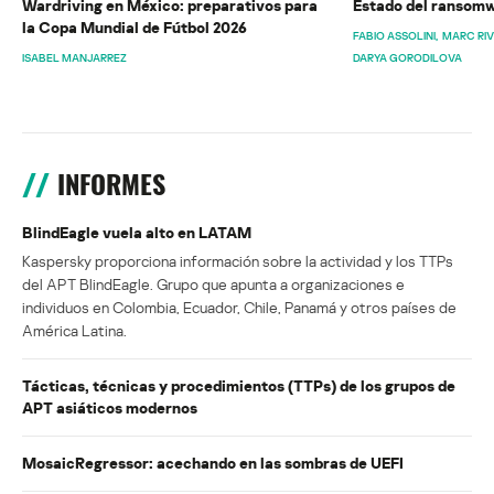
Wardriving en México: preparativos para
Estado del ransomw
la Copa Mundial de Fútbol 2026
FABIO ASSOLINI
MARC RI
ISABEL MANJARREZ
DARYA GORODILOVA
INFORMES
BlindEagle vuela alto en LATAM
Kaspersky proporciona información sobre la actividad y los TTPs
del APT BlindEagle. Grupo que apunta a organizaciones e
individuos en Colombia, Ecuador, Chile, Panamá y otros países de
América Latina.
Tácticas, técnicas y procedimientos (TTPs) de los grupos de
APT asiáticos modernos
MosaicRegressor: acechando en las sombras de UEFI