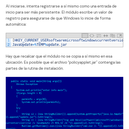
Al iniciarse, intenta registrarse a sí mismo como una entrada de
inicio para ser más persistente. El módulo escribe un valor de
registro para asegurarse de que Windows lo inicie de forma
automática:
1
[
HKEY_CURRENT_USERsoftwaremicrosoftwindowscurrentversionr
2
JavaUpdate
=
%
TEMP
%
update
.
jar
Hay que recalcar que el módulo no se copia a sí mismo en esa
ubicación. Es posible que el archivo “policyapplet.jar” contenga las
partes de la rutina de instalación.