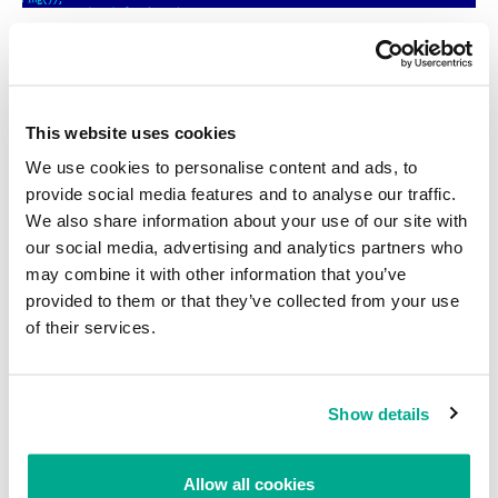
Después, ingresa a un bucle en el que no para de invocar su función
C&C principal con un intervalo de 1000ms. El bucle principal se
pone en contacto con el conocido servidor C&C Icefog –
“www.lingdona[punto]com/news” e interactúa con él.
This website uses cookies
We use cookies to personalise content and ads, to
provide social media features and to analyse our traffic.
We also share information about your use of our site with
our social media, advertising and analytics partners who
may combine it with other information that you’ve
provided to them or that they’ve collected from your use
of their services.
Show details
En primer lugar, envía todo el perfil de información del sistema, que
los atacantes utilizan para determinar si la víctima es “interesante”
o tiene algún valor para ellos. Este es un PCAP de la conversación:
Allow all cookies