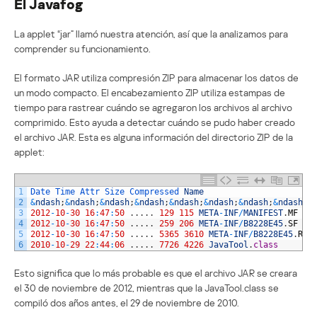
El Javafog
La applet “jar” llamó nuestra atención, así que la analizamos para
comprender su funcionamiento.
El formato JAR utiliza compresión ZIP para almacenar los datos de
un modo compacto. El encabezamiento ZIP utiliza estampas de
tiempo para rastrear cuándo se agregaron los archivos al archivo
comprimido. Esto ayuda a detectar cuándo se pudo haber creado
el archivo JAR. Esta es alguna información del directorio ZIP de la
applet:
1
Date 
Time 
Attr 
Size 
Compressed 
Name
2
&
ndash
;
&
ndash
;
&
ndash
;
&
ndash
;
&
ndash
;
&
ndash
;
&
ndash
;
&
ndash
;
&
3
2012
-
10
-
30
16
:
47
:
50
.
.
.
.
.
129
115
META
-
INF
/
MANIFEST
.
MF
4
2012
-
10
-
30
16
:
47
:
50
.
.
.
.
.
259
206
META
-
INF
/
B8228E45
.
SF
5
2012
-
10
-
30
16
:
47
:
50
.
.
.
.
.
5365
3610
META
-
INF
/
B8228E45
.
RSA
6
2010
-
10
-
29
22
:
44
:
06
.
.
.
.
.
7726
4226
JavaTool
.
class
Esto significa que lo más probable es que el archivo JAR se creara
el 30 de noviembre de 2012, mientras que la JavaTool.class se
compiló dos años antes, el 29 de noviembre de 2010.