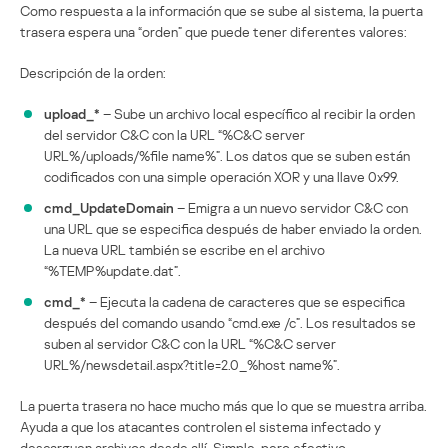
Como respuesta a la información que se sube al sistema, la puerta
trasera espera una “orden” que puede tener diferentes valores:
Descripción de la orden:
upload_*
– Sube un archivo local específico al recibir la orden
del servidor C&C con la URL “%C&C server
URL%/uploads/%file name%”. Los datos que se suben están
codificados con una simple operación XOR y una llave 0x99.
cmd_UpdateDomain
– Emigra a un nuevo servidor C&C con
una URL que se especifica después de haber enviado la orden.
La nueva URL también se escribe en el archivo
“%TEMP%update.dat”.
cmd_*
– Ejecuta la cadena de caracteres que se especifica
después del comando usando “cmd.exe /c”. Los resultados se
suben al servidor C&C con la URL “%C&C server
URL%/newsdetail.aspx?title=2.0_%host name%”.
La puerta trasera no hace mucho más que lo que se muestra arriba.
Ayuda a que los atacantes controlen el sistema infectado y
descarguen archivos desde allí. Simple, pero efectivo.