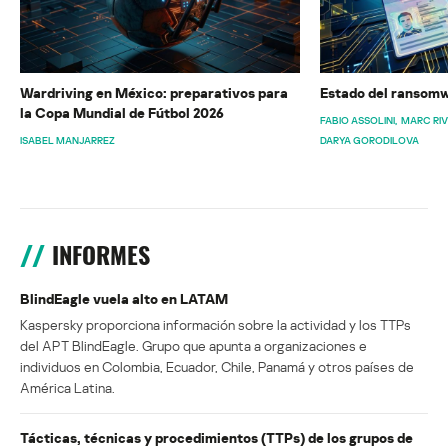
Wardriving en México: preparativos para
Estado del ransomw
la Copa Mundial de Fútbol 2026
FABIO ASSOLINI
MARC RI
ISABEL MANJARREZ
DARYA GORODILOVA
INFORMES
BlindEagle vuela alto en LATAM
Kaspersky proporciona información sobre la actividad y los TTPs
del APT BlindEagle. Grupo que apunta a organizaciones e
individuos en Colombia, Ecuador, Chile, Panamá y otros países de
América Latina.
Tácticas, técnicas y procedimientos (TTPs) de los grupos de