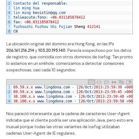
2
Contacto 
del 
responsable
:
3
lin 
ming 
hua
4
lin 
ming 
kevistin
@
qq
.
com
5
tel
&
eacute
;
fono
:
+
86.031185878412
6
fax
:
+
86.031185878412
7
fuzhoushi 
Fuzhou 
Shi 
Fujian 
Sheng
412141
8
CN
La ubicación original del dominio era Hong Kong, en las IPs
206.161.216.214
y
103.20.195.140
. Parecía sospechoso por los datos
de registro, que coincidía con otros dominios de Icefog. Tan pronto
lo aislamos en un sinkhole, comenzamos a detectar conexiones
sospechosas, casi cada 10 segundos:
1
69.59.x.x
www
.
lingdona
.
com
-
[
26
/
Oct
/
2013
:
23
:
59
:
39
+
0000
]
2
69.59.x.x
www
.
lingdona
.
com
-
[
26
/
Oct
/
2013
:
23
:
59
:
45
+
0000
]
3
38.100.x.x
www
.
lingdona
.
com
-
[
26
/
Oct
/
2013
:
23
:
59
:
48
+
0000
4
38.100.x.x
www
.
lingdona
.
com
-
[
26
/
Oct
/
2013
:
23
:
59
:
58
+
0000
Nos pareció interesante que la cadena de caracteres User-Agent
indicaba que el cliente podría ser una aplicación Java, pero esto era
inusual porque todas las otras variantes de Icefog utilizaban
cadenas User-Agent de IE regulares.