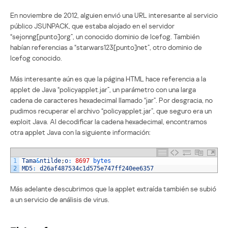
En noviembre de 2012, alguien envió una URL interesante al servicio
público JSUNPACK, que estaba alojado en el servidor
“sejonng[punto]org”, un conocido dominio de Icefog. También
habían referencias a “starwars123[punto]net”, otro dominio de
Icefog conocido.
Más interesante aún es que la página HTML hace referencia a la
applet de Java “policyapplet.jar”, un parámetro con una larga
cadena de caracteres hexadecimal llamado “jar”. Por desgracia, no
pudimos recuperar el archivo “policyapplet.jar”, que seguro era un
exploit Java. Al decodificar la cadena hexadecimal, encontramos
otra applet Java con la siguiente información:
1
Tama
&
ntilde
;
o
:
8697
bytes
2
MD5
:
d26af487534c1d575e747ff240ee6357
Más adelante descubrimos que la applet extraída también se subió
a un servicio de análisis de virus.