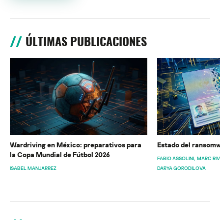
ÚLTIMAS PUBLICACIONES
Wardriving en México: preparativos para
Estado del ransomw
la Copa Mundial de Fútbol 2026
FABIO ASSOLINI
MARC RI
ISABEL MANJARREZ
DARYA GORODILOVA