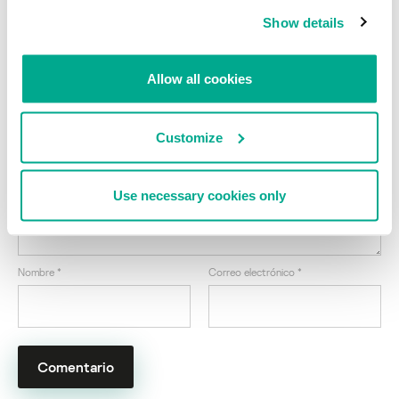
CNBC
Show details
Las Olimpiadas de Río aumentan la
adrenalina de los cibercriminales
Allow all cookies
Su dirección de correo electrónico no será publicada.
Los
campos obligatorios están marcados con
*
Customize
Use necessary cookies only
Nombre
*
Correo electrónico
*