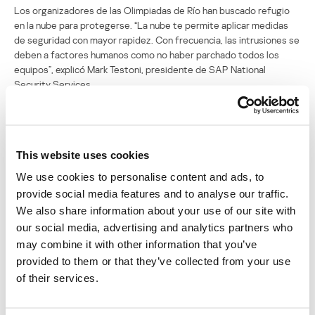
Los organizadores de las Olimpiadas de Río han buscado refugio
en la nube para protegerse. “La nube te permite aplicar medidas
de seguridad con mayor rapidez. Con frecuencia, las intrusiones se
deben a factores humanos como no haber parchado todos los
equipos”, explicó Mark Testoni, presidente de SAP National
Security Services.
Mientras tanto, los usuarios y compañías han recibido consejos
básicos de seguridad virtual que sirven para esta ocasión y
cualquier otra: ser precavidos al abrir mensajes desconocidos,
This website uses cookies
sospechar de cualquier archivo adjunto o enlace aunque lo haya
enviado un contacto de confianza, desconfiar de las ofertas que
We use cookies to personalise content and ads, to
reciban por correo y mantener sus sistemas parchados y
provide social media features and to analyse our traffic.
protegidos con una solución de seguridad actualizada.
We also share information about your use of our site with
our social media, advertising and analytics partners who
Fuentes
may combine it with other information that you’ve
InfoWorld
provided to them or that they’ve collected from your use
of their services.
The Street