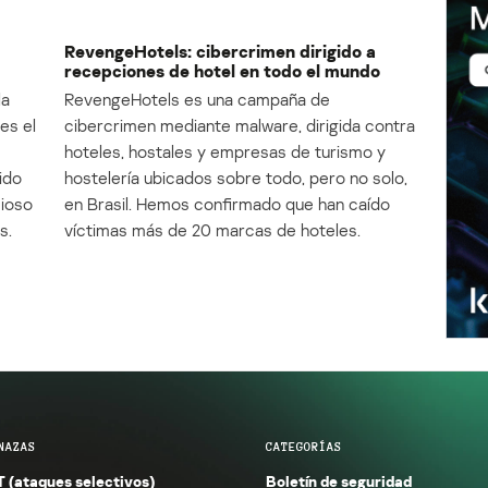
RevengeHotels: cibercrimen dirigido a
recepciones de hotel en todo el mundo
la
RevengeHotels es una campaña de
es el
cibercrimen mediante malware, dirigida contra
e
hoteles, hostales y empresas de turismo y
ido
hostelería ubicados sobre todo, pero no solo,
cioso
en Brasil. Hemos confirmado que han caído
s.
víctimas más de 20 marcas de hoteles.
NAZAS
CATEGORÍAS
 (ataques selectivos)
Boletín de seguridad