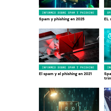
INFORMES SOBRE SPAM Y PHISHING
SP
Spam y phishing en 2025
EL 
INFORMES SOBRE SPAM Y PHISHING
IN
El spam y el phishing en 2021
Spa
tri