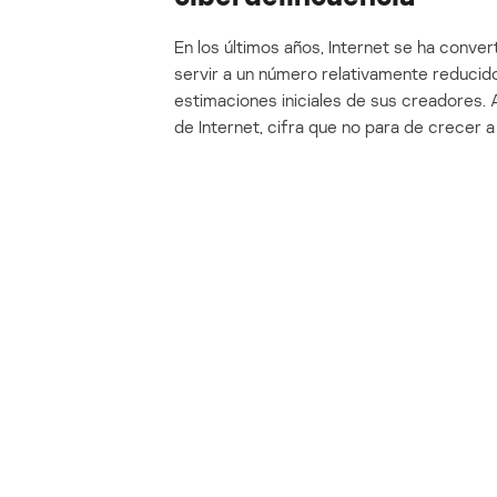
En los últimos años, Internet se ha conver
servir a un número relativamente reducido
estimaciones iniciales de sus creadores.
de Internet, cifra que no para de crecer 
accesible.
Los delincuentes también han observado 
que cometer delitos en Internet (lo que 
sus ventajas.
En primer lugar, la ciberdelincuencia tiene
geopolíticas, por lo que a las autoridades r
ciberdelincuentes. Además, los costes de
internacionales pueden ser muy elevados, 
importantes. En segundo lugar, la ciberdel
sobre piratería y elaboración de virus disp
que no son necesarios conocimientos ni ha
factores que han hecho que la ciberdelincu