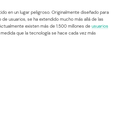
tido en un lugar peligroso. Originalmente diseñado para
 de usuarios, se ha extendido mucho más allá de las
 Actualmente existen más de 1.500 millones de
usuarios
a medida que la tecnología se hace cada vez más
esta tendencia y se han dado cuenta muy pronto de
actualmente se conoce como ‘ciberdelincuencia’) tiene
 un riesgo bajo, ya que trasciende las fronteras
espectivas les resulta difícil atrapar a los
 realizar investigaciones y persecuciones
lo que significa que sólo se justifican en casos muy
incuencia resulta fácil: existe amplia documentación
onible de manera gratuita en Internet, lo que significa
bilidades sofisticadas. Estos son los dos principales
encia se convierta en una industria multimillonaria y