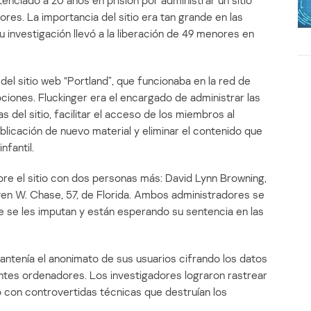
enciado a 20 años en prisión por administrar un sitio
res. La importancia del sitio era tan grande en las
u investigación llevó a la liberación de 49 menores en
del sitio web “Portland”, que funcionaba en la red de
iones. Fluckinger era el encargado de administrar las
s del sitio, facilitar el acceso de los miembros al
publicación de nuevo material y eliminar el contenido que
nfantil.
bre el sitio con dos personas más: David Lynn Browning,
en W. Chase, 57, de Florida. Ambos administradores se
e se les imputan y están esperando su sentencia en las
antenía el anonimato de sus usuarios cifrando los datos
entes ordenadores. Los investigadores lograron rastrear
o con controvertidas técnicas que destruían los