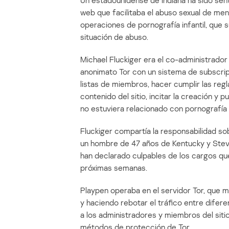
Un estadounidense de Indiana ha sido sent
web que facilitaba el abuso sexual de meno
operaciones de pornografía infantil, que s
situación de abuso.
Michael Fluckiger era el co-administrador 
anonimato Tor con un sistema de subscripc
listas de miembros, hacer cumplir las regla
contenido del sitio, incitar la creación y 
no estuviera relacionado con pornografía i
Fluckiger compartía la responsabilidad so
un hombre de 47 años de Kentucky y Stev
han declarado culpables de los cargos qu
próximas semanas.
Playpen operaba en el servidor Tor, que m
y haciendo rebotar el tráfico entre difer
a los administradores y miembros del siti
métodos de protección de Tor.