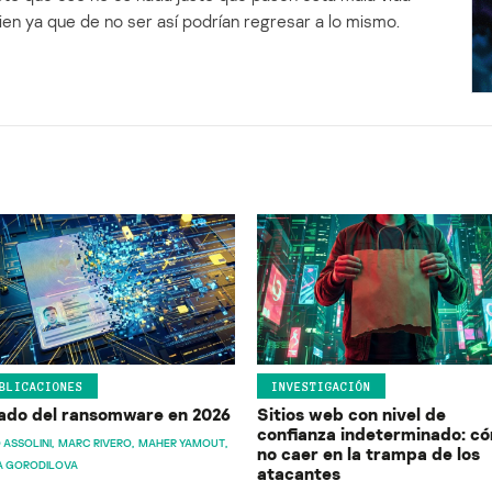
en ya que de no ser así podrían regresar a lo mismo.
BLICACIONES
INVESTIGACIÓN
ado del ransomware en 2026
Sitios web con nivel de
confianza indeterminado: c
 ASSOLINI
MARC RIVERO
MAHER YAMOUT
no caer en la trampa de los
A GORODILOVA
atacantes