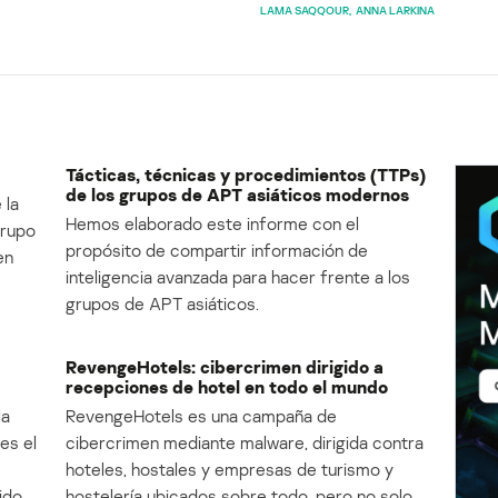
LAMA SAQQOUR
ANNA LARKINA
Tácticas, técnicas y procedimientos (TTPs)
de los grupos de APT asiáticos modernos
 la
Hemos elaborado este informe con el
Grupo
propósito de compartir información de
en
inteligencia avanzada para hacer frente a los
grupos de APT asiáticos.
RevengeHotels: cibercrimen dirigido a
recepciones de hotel en todo el mundo
la
RevengeHotels es una campaña de
es el
cibercrimen mediante malware, dirigida contra
e
hoteles, hostales y empresas de turismo y
ido
hostelería ubicados sobre todo, pero no solo,