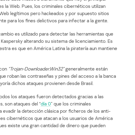
 la Web. Pues, los criminales cibernéticos utilizan
s Web legítimos pero hackeados y por supuesto sitios
para los fines delictivos para infectar a la gente.
ambio es utilizado para detectar las herramientas que
s Kaspersky alterando su sistema de licenciamiento. Es
estra es que en América Latina la piratería aun mantiene
 con
“Trojan-Downloader.Win32”
generalmente están
que roban las contraseñas y pines del acceso a la banca
mayoría dichos ataques provienen desde Brasil.
odos los ataques fueron detectados gracias a las
s, son ataques del “
día 0
” que los criminales
evadir la detección clásica por ficheros de los anti-
les cibernéticos que atacan a los usuarios de América
pues existe una gran cantidad de dinero que pueden