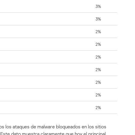
3%
3%
2%
2%
2%
2%
2%
2%
2%
s los ataques de malware bloqueados en los sitios
. Este dato muestra claramente que hoy el principal