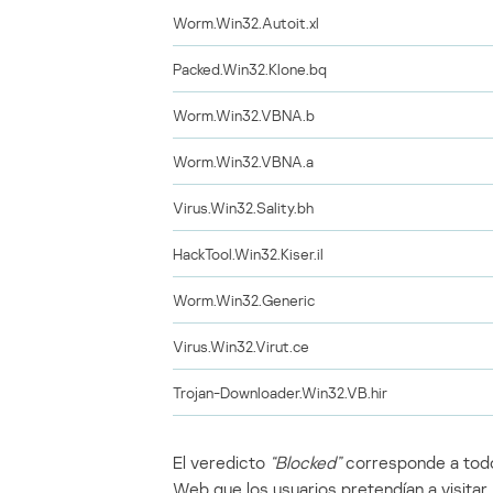
Worm.Win32.Autoit.xl
Packed.Win32.Klone.bq
Worm.Win32.VBNA.b
Worm.Win32.VBNA.a
Virus.Win32.Sality.bh
HackTool.Win32.Kiser.il
Worm.Win32.Generic
Virus.Win32.Virut.ce
Trojan-Downloader.Win32.VB.hir
El veredicto
“Blocked”
corresponde a todo
Web que los usuarios pretendían a visitar