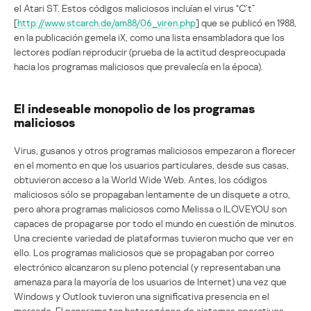
el Atari ST. Estos códigos maliciosos incluían el virus “C’t”
[
http://www.stcarch.de/am88/06_viren.php
] que se publicó en 1988,
en la publicación gemela iX, como una lista ensambladora que los
lectores podían reproducir (prueba de la actitud despreocupada
hacia los programas maliciosos que prevalecía en la época).
El indeseable monopolio de los programas
maliciosos
Virus, gusanos y otros programas maliciosos empezaron a florecer
en el momento en que los usuarios particulares, desde sus casas,
obtuvieron acceso a la World Wide Web. Antes, los códigos
maliciosos sólo se propagaban lentamente de un disquete a otro,
pero ahora programas maliciosos como Melissa o ILOVEYOU son
capaces de propagarse por todo el mundo en cuestión de minutos.
Una creciente variedad de plataformas tuvieron mucho que ver en
ello. Los programas maliciosos que se propagaban por correo
electrónico alcanzaron su pleno potencial (y representaban una
amenaza para la mayoría de los usuarios de Internet) una vez que
Windows y Outlook tuvieron una significativa presencia en el
mercado. El panorama tan heterogéneo de sistemas operativos,