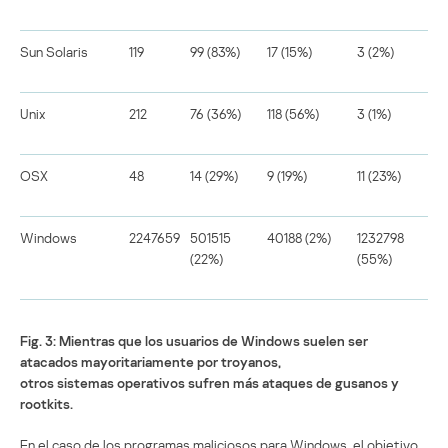
Sun Solaris
119
99 (83%)
17 (15%)
3 (2%)
Unix
212
76 (36%)
118 (56%)
3 (1%)
OSX
48
14 (29%)
9 (19%)
11 (23%)
Windows
2247659
501515
40188 (2%)
1232798
(22%)
(55%)
Fig. 3: Mientras que los usuarios de Windows suelen ser
atacados mayoritariamente por troyanos,
otros sistemas operativos sufren más ataques de gusanos y
rootkits.
En el caso de los programas maliciosos para Windows, el objetivo