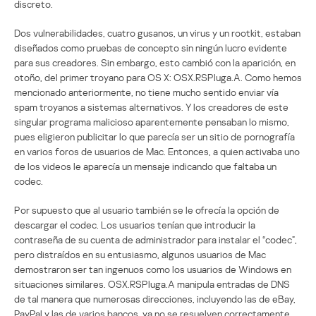
discreto.
Dos vulnerabilidades, cuatro gusanos, un virus y un rootkit, estaban
diseñados como pruebas de concepto sin ningún lucro evidente
para sus creadores. Sin embargo, esto cambió con la aparición, en
otoño, del primer troyano para OS X: OSX.RSPluga.A. Como hemos
mencionado anteriormente, no tiene mucho sentido enviar vía
spam troyanos a sistemas alternativos. Y los creadores de este
singular programa malicioso aparentemente pensaban lo mismo,
pues eligieron publicitar lo que parecía ser un sitio de pornografía
en varios foros de usuarios de Mac. Entonces, a quien activaba uno
de los videos le aparecía un mensaje indicando que faltaba un
codec.
Por supuesto que al usuario también se le ofrecía la opción de
descargar el codec. Los usuarios tenían que introducir la
contraseña de su cuenta de administrador para instalar el “codec”,
pero distraídos en su entusiasmo, algunos usuarios de Mac
demostraron ser tan ingenuos como los usuarios de Windows en
situaciones similares. OSX.RSPluga.A manipula entradas de DNS
de tal manera que numerosas direcciones, incluyendo las de eBay,
PayPal y las de varios bancos, ya no se resuelven correctamente.