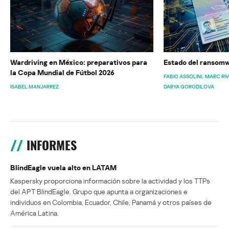
Wardriving en México: preparativos para
Estado del ransomw
la Copa Mundial de Fútbol 2026
FABIO ASSOLINI
MARC RI
ISABEL MANJARREZ
DARYA GORODILOVA
INFORMES
BlindEagle vuela alto en LATAM
Kaspersky proporciona información sobre la actividad y los TTPs
del APT BlindEagle. Grupo que apunta a organizaciones e
individuos en Colombia, Ecuador, Chile, Panamá y otros países de
América Latina.