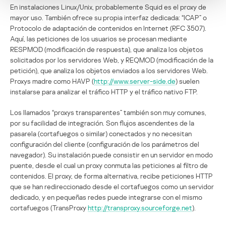
En instalaciones Linux/Unix, probablemente Squid es el proxy de
mayor uso. También ofrece su propia interfaz dedicada: “ICAP” o
Protocolo de adaptación de contenidos en Internet (RFC 3507).
Aquí, las peticiones de los usuarios se procesan mediante
RESPMOD (modificación de respuesta), que analiza los objetos
solicitados por los servidores Web, y REQMOD (modificación de la
petición), que analiza los objetos enviados a los servidores Web.
Proxys madre como HAVP (
http://www.server-side.de
) suelen
instalarse para analizar el tráfico HTTP y el tráfico nativo FTP.
Los llamados “proxys transparentes” también son muy comunes,
por su facilidad de integración. Son flujos ascendentes de la
pasarela (cortafuegos o similar) conectados y no necesitan
configuración del cliente (configuración de los parámetros del
navegador). Su instalación puede consistir en un servidor en modo
puente, desde el cual un proxy conmuta las peticiones al filtro de
contenidos. El proxy, de forma alternativa, recibe peticiones HTTP
que se han redireccionado desde el cortafuegos como un servidor
dedicado, y en pequeñas redes puede integrarse con el mismo
cortafuegos (TransProxy
http://transproxy.sourceforge.net
).