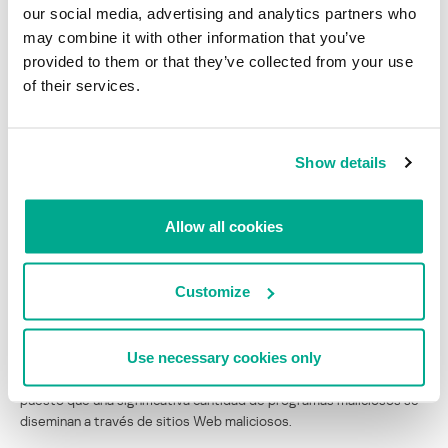
la vulneración del sistema afectado. Para minimizar los riesgos
our social media, advertising and analytics partners who
generales, se deben considerar varios escenarios al configurar el
may combine it with other information that you’ve
cortafuegos, y se deben definir claramente los servicios y puertos
provided to them or that they’ve collected from your use
autorizados.
of their services.
Sin embargo, los programadores hábiles han encontrado formas
de burlar este sencillo tipo de seguridad, filtrando paquetes
mediante conexiones de túnel y servicios autorizados, como DNS y
Show details
HTTP. Es por esta razón que módulos inteligentes agregados,
tales como los sistemas de detección y prevención de intrusiones
y los cortafuegos para aplicaciones son un valioso complemento
Allow all cookies
para los cortafuegos clásicos.
Customize
¡Gracias, Proxy!
También es posible instalar un proxy en lugar de dejar que los
Use necessary cookies only
empleados de una empresa accedan directamente a Internet. Esto
no sólo reduce el tráfico, sino que también aumenta la seguridad,
puesto que una significativa cantidad de programas maliciosos se
diseminan a través de sitios Web maliciosos.