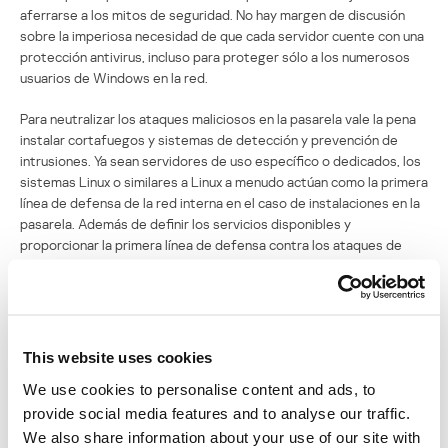
aferrarse a los mitos de seguridad. No hay margen de discusión
sobre la imperiosa necesidad de que cada servidor cuente con una
protección antivirus, incluso para proteger sólo a los numerosos
usuarios de Windows en la red.
Para neutralizar los ataques maliciosos en la pasarela vale la pena
instalar cortafuegos y sistemas de detección y prevención de
intrusiones. Ya sean servidores de uso específico o dedicados, los
sistemas Linux o similares a Linux a menudo actúan como la primera
línea de defensa de la red interna en el caso de instalaciones en la
pasarela. Además de definir los servicios disponibles y
proporcionar la primera línea de defensa contra los ataques de
hackers, también puede instalarse un cortafuegos debidamente
configurado para evitar que los programas maliciosos de
autopropagación (gusanos) se multipliquen a través de las
conexiones de red. Por ejemplo, es posible proteger una red
contra “Lovesan.a” con sólo bloquear los puertos TCP 135 y 4444.
This website uses cookies
We use cookies to personalise content and ads, to
Sin embargo, un cortafuegos también puede servir para mitigar los
daños. Si la red tiene clientes infectados, el bloqueo de puertos
provide social media features and to analyse our traffic.
específicos puede evitar que se realicen conexiones, evitando así
We also share information about your use of our site with