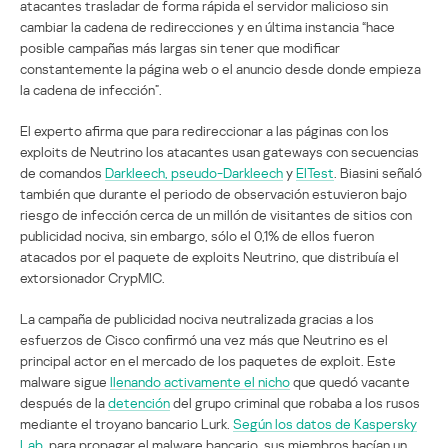
atacantes trasladar de forma rápida el servidor malicioso sin
cambiar la cadena de redirecciones y en última instancia “hace
posible campañas más largas sin tener que modificar
constantemente la página web o el anuncio desde donde empieza
la cadena de infección”.
El experto afirma que para redireccionar a las páginas con los
exploits de Neutrino los atacantes usan gateways con secuencias
de comandos
Darkleech, pseudo-Darkleech
y
EITest
. Biasini señaló
también que durante el periodo de observación estuvieron bajo
riesgo de infección cerca de un millón de visitantes de sitios con
publicidad nociva, sin embargo, sólo el 0,1% de ellos fueron
atacados por el paquete de exploits Neutrino, que distribuía el
extorsionador CrypMIC.
La campaña de publicidad nociva neutralizada gracias a los
esfuerzos de Cisco confirmó una vez más que Neutrino es el
principal actor en el mercado de los paquetes de exploit. Este
malware sigue
llenando activamente el nicho
que quedó vacante
después de la
detención
del grupo criminal que robaba a los rusos
mediante el troyano bancario Lurk.
Según los datos de Kaspersky
Lab
, para propagar el malware bancario, sus miembros hacían un