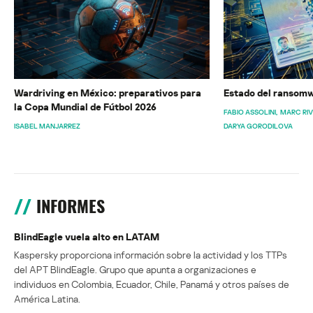
Wardriving en México: preparativos para
Estado del ransomw
la Copa Mundial de Fútbol 2026
FABIO ASSOLINI
MARC RI
ISABEL MANJARREZ
DARYA GORODILOVA
INFORMES
BlindEagle vuela alto en LATAM
Kaspersky proporciona información sobre la actividad y los TTPs
del APT BlindEagle. Grupo que apunta a organizaciones e
individuos en Colombia, Ecuador, Chile, Panamá y otros países de
América Latina.