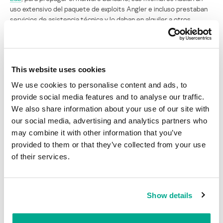
uso extensivo del paquete de exploits Angler e incluso prestaban
servicios de asistencia técnica y lo daban en alquiler a otros
delincuentes.
En su informe, Biasini hizo hincapié en que las campañas de
publicidad nociva son una amenaza creciente. “A medida que los
This website uses cookies
contenidos migran a Internet, la publicidad en línea se está
convirtiendo en la principal fuente de ingresos para estos sitios”,
We use cookies to personalise content and ads, to
dijo el experto. “Los ciberdelincuentes lo saben y con cada vez
provide social media features and to analyse our traffic.
mayor frecuencia dan preferencia a la publicidad nociva,
We also share information about your use of our site with
abandonando las formas más genéricas de dirigir el tráfico a los
our social media, advertising and analytics partners who
paquetes de exploit”.
may combine it with other information that you’ve
Fuentes:
Threatpost
provided to them or that they’ve collected from your use
of their services.
Se neutraliza campaña de publicidad nociva
relacionada con Neutrino
Show details
Su dirección de correo electrónico no será publicada.
Los
campos obligatorios están marcados con
*