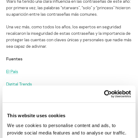
Wars ha tenido una clara influencia en las contraseñas de este año:
por primera vez, las palabras “starwars”, “solo” y “princess” hicieron
su aparición entre las contraseñas más comunes.
Una vez más, como todos los años, los expertos en seguridad
recalcaron la inseguridad de estas contraseñas y la importancia de
proteger las cuentas con claves únicas y personales que nadie más
sea capaz de adivinar.
Fuentes
El País
Digital Trends
CBC News
“Starwars” debuta entre las contraseñas
This website uses cookies
más comunes de 2015
We use cookies to personalise content and ads, to
provide social media features and to analyse our traffic.
Su dirección de correo electrónico no será publicada.
Los