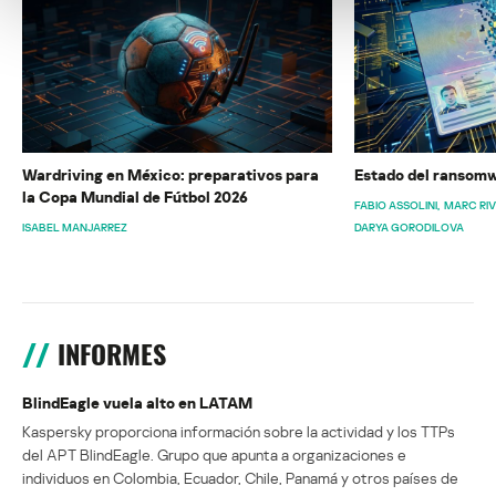
Wardriving en México: preparativos para
Estado del ransomw
la Copa Mundial de Fútbol 2026
FABIO ASSOLINI
MARC RI
ISABEL MANJARREZ
DARYA GORODILOVA
INFORMES
BlindEagle vuela alto en LATAM
Kaspersky proporciona información sobre la actividad y los TTPs
del APT BlindEagle. Grupo que apunta a organizaciones e
individuos en Colombia, Ecuador, Chile, Panamá y otros países de