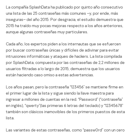
La compañía SplashData ha publicado por quinto año consecutivo
una lista de las 25 contraseñas más comunes –y, por ende, más
inseguras– del año 2015. Por desgracia, el estudio demuestra que
2015 ha traído muy pocas mejoras respecto a los años anteriores,
aunque algunas contraseñas muy particulares.
Cada año, los expertos piden a los internautas que se esfuercen
por buscar contraseñas únicas y difíciles de adivinar para evitar
intrusiones informáticas y ataques de hackers. La lista compilada
por SplashData, compuesta por las contraseñas de 2,2 millones de
usuarios filtradas a lo largo de 2015, demuestra que los usuarios
están haciendo caso omiso a estas advertencias.
Los años pasan, pero la contraseña “123456” se mantiene firme en
el primer lugar de la lista y sigue siendo la llave maestra para
ingresar a millones de cuentas en la red. “Password” (“contraseña”
en inglés), “qwerty”(las primeras 6 letras del teclado) y “12345678”
también son clásicos inamovibles de los primeros puestos de esta
lista.
Las variantes de estas contraseñas, como “passw0rd” con un cero