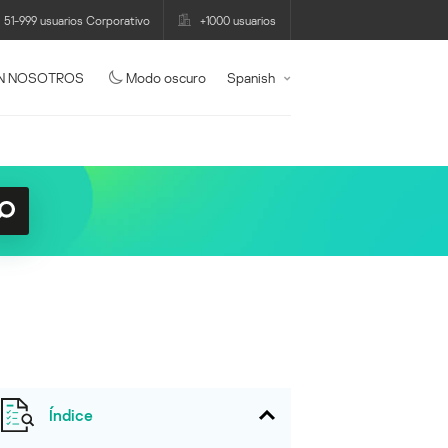
51-999 usuarios Corporativo
+1000 usuarios
N NOSOTROS
Modo oscuro
Spanish
Índice