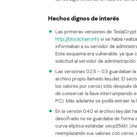
Hechos dignos de interés
Las primeras versiones de TeslaCrypt (
http://blockchain.info
si se había realiz
informaban a su servidor de administrac
Este esquema era vulnerable, ya que cu
solicitud al servidor de administración 
Las versiones 0.2.5 – 0.3 guardaban la
archivo propio llamado key.dat. El sec
los valores por ceros) sólo después de
de conservar la llave interrumpiendo e
PC). Más adelante se podía extraer la l
En la versión 0.4.0 el archivo key.dat 
descifrado no se guardaba de forma ab
curva elíptica estándar secp256k1. Una
reemplazando sus valores con ceros, s