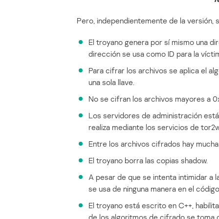
Pero, independientemente de la versión, si
El troyano genera por sí mismo una dir
dirección se usa como ID para la víctim
Para cifrar los archivos se aplica el 
una sola llave.
No se cifran los archivos mayores a
Los servidores de administración están
realiza mediante los servicios de tor2
Entre los archivos cifrados hay much
El troyano borra las copias shadow.
A pesar de que se intenta intimidar a 
se usa de ninguna manera en el código
El troyano está escrito en C++, habili
de los algoritmos de cifrado se toma 