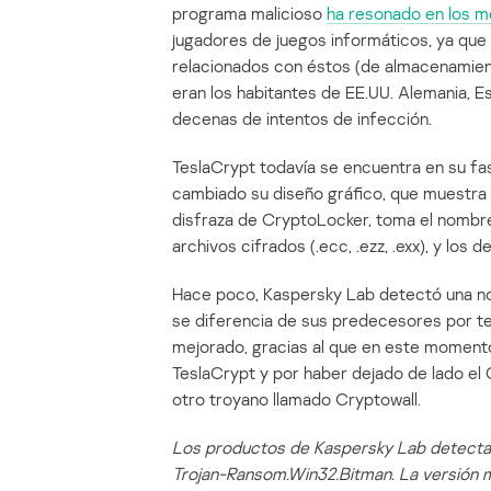
programa malicioso
ha resonado en los m
jugadores de juegos informáticos, ya que 
relacionados con éstos (de almacenamiento
eran los habitantes de EE.UU. Alemania, E
decenas de intentos de infección.
TeslaCrypt todavía se encuentra en su fa
cambiado su diseño gráfico, que muestra 
disfraza de CryptoLocker, toma el nombre
archivos cifrados (.ecc, .ezz, .exx), y los d
Hace poco, Kaspersky Lab detectó una nov
se diferencia de sus predecesores por t
mejorado, gracias al que en este momento
TeslaCrypt y por haber dejado de lado el
otro troyano llamado Cryptowall.
Los productos de Kaspersky Lab detectan
Trojan-Ransom.Win32.Bitman. La versión m