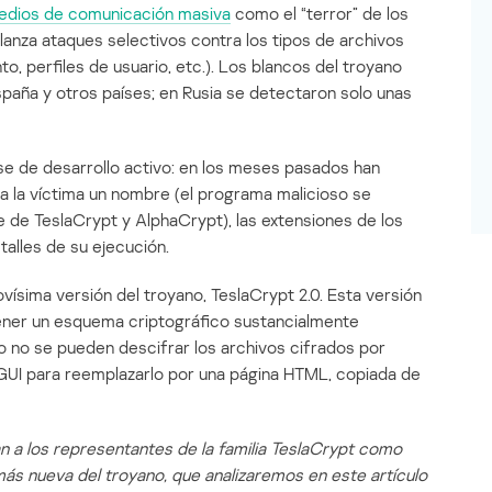
edios de comunicación masiva
como el “terror” de los
lanza ataques selectivos contra los tipos de archivos
, perfiles de usuario, etc.). Los blancos del troyano
spaña y otros países; en Rusia se detectaron solo unas
se de desarrollo activo: en los meses pasados han
a la víctima un nombre (el programa malicioso se
 de TeslaCrypt y AlphaCrypt), las extensiones de los
etalles de su ejecución.
ísima versión del troyano, TeslaCrypt 2.0. Esta versión
ener un esquema criptográfico sustancialmente
 no se pueden descifrar los archivos cifrados por
 GUI para reemplazarlo por una página HTML, copiada de
 a los representantes de la familia TeslaCrypt como
ás nueva del troyano, que analizaremos en este artículo