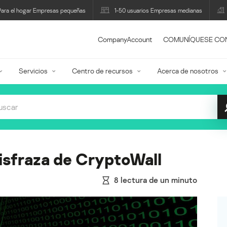
Para el hogar Empresas pequeñas
1-50 usuarios Empresas medianas
CompanyAccount
COMUNÍQUESE CO
Servicios
Centro de recursos
Acerca de nosotros
isfraza de CryptoWall
8
lectura de un minuto