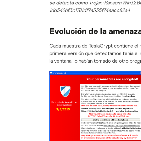
se detecta como Trojan-Ransom.Win32.Bit
1dd542bf3c1781df9a335f74eacc82a4
Evolución de la amenaz
Cada muestra de TeslaCrypt contiene el n
primera versión que detectamos tenía el nú
la ventana, lo habían tomado de otro pro