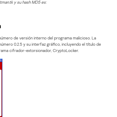
man.tk y su hash MD5 es:
a
úmero de versión interno del programa malicioso. La
mero 0.2.5 y su interfaz gráfico, incluyendo el título de
grama cifrador-extorsionador, CryptoLocker.