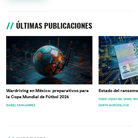
ÚLTIMAS PUBLICACIONES
Wardriving en México: preparativos para
Estado del ransomw
la Copa Mundial de Fútbol 2026
FABIO ASSOLINI
MARC RI
ISABEL MANJARREZ
DARYA GORODILOVA