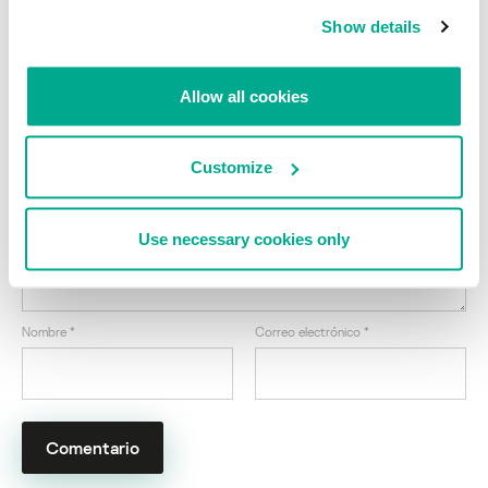
Fuentes:
Threatpost
Show details
Troyano bancario Vawtrak se fortalece con
DGA y Pinning SSL
Allow all cookies
Su dirección de correo electrónico no será publicada.
Los
campos obligatorios están marcados con
*
Customize
Use necessary cookies only
Nombre
*
Correo electrónico
*