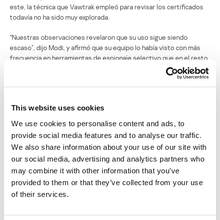
este, la técnica que Vawtrak empleó para revisar los certificados
todavía no ha sido muy explorada.
“Nuestras observaciones revelaron que su uso sigue siendo
escaso”, dijo Modi, y afirmó que su equipo lo había visto con más
frecuencia en herramientas de espionaje selectivo que en el resto
de entornos cibercriminales.
No es ninguna sorpresa que los criminales hayan afinado Vawtrak, a
veces llamado Neverquest, para cubrir sus rastros. Los
This website uses cookies
encargados del troyano se han esforzado mucho para ocultar sus
servidores estos últimos años. En junio pasado, los investigadores
We use cookies to personalise content and ads, to
notaron que el troyano estaba
escondiendo algunos de sus
provide social media features and to analyse our traffic.
servidores en Tor2Web
para evadir su detección.
We also share information about your use of our site with
our social media, advertising and analytics partners who
Modi dijo que el troyano se distribuía sobre todo mediante correos
spam maliciosos, pero también aparecía en paquetes de exploits.
may combine it with other information that you’ve
provided to them or that they’ve collected from your use
“Puede que quieran confirmar que su método funciona antes de
of their services.
transferirlo a los paquetes de exploits”, dijo Modi.