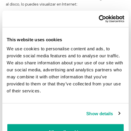
al disco, lo puedes visualizar en Internet:
This website uses cookies
Por lo tanto, si aparece cualquier exploit de aplicaciones, por
We use cookies to personalise content and ads, to
ejemplo para Adobe Reader, no funcionará y todavía podrás leer el
provide social media features and to analyse our traffic.
documento.
We also share information about your use of our site with
our social media, advertising and analytics partners who
Este tipo de filtraciones , aunque no son muy grandes, sin duda
may combine it with other information that you’ve
exponen a sus víctimas a ataques dirigidos de phishing.
provided to them or that they’ve collected from your use
Sígueme en Twitter: @dimitribest
of their services.
Tu confianza quebrantada
Show details
Su dirección de correo electrónico no será publicada.
Los
campos obligatorios están marcados con
*