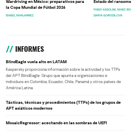
Wardriving en México: preparativos para
Estado del ransomw
la Copa Mundial de Fútbol 2026
FABIO ASSOLINI
MARC RI
ISABEL MANJARREZ
DARYA GORODILOVA
INFORMES
BlindEagle vuela alto en LATAM
Kaspersky proporciona información sobre la actividad y los TTPs
del APT BlindEagle. Grupo que apunta a organizaciones e
individuos en Colombia, Ecuador, Chile, Panamá y otros países de
América Latina.
Tácticas, técnicas y procedimientos (TTPs) de los grupos de
APT asiáticos modernos
MosaicRegressor: acechando en las sombras de UEFI