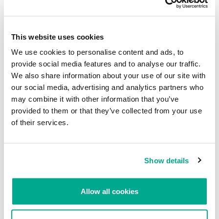
Valores, Yahoo también admitió que sabía en 2014 que los
atacantes estaban en su red y que en ese momento habían robado
datos de unos 500 millones de cuentas. Seguidamente, el
This website uses cookies
Congreso exigió respuestas a la gerente general de Yahoo, Marissa
Mayer, calificando los dos años entre el ataque y su revelación
We use cookies to personalise content and ads, to
como algo “inaceptable”.
provide social media features and to analyse our traffic.
We also share information about your use of our site with
Fuente:
Threatpost
our social media, advertising and analytics partners who
may combine it with other information that you’ve
Fuga de datos de Yahoo en 2013 afectó a
provided to them or that they’ve collected from your use
3000 millones de cuentas
of their services.
Su dirección de correo electrónico no será publicada.
Los
campos obligatorios están marcados con
*
Show details
Allow all cookies