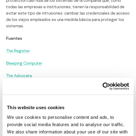
protección casi nula de los sistemas de la compañía que, como
todas las empresas e instituciones, tienen la responsabilidad de
evitar este tipo de intrusiones: cambiar las credenciales de acceso
de los viejos empleados es una medida básica para proteger los
sistemas.
Fuentes
The Register
Bleeping Computer
The Advocate
34 meses de prisión para un hacker
vengativo que causó pérdidas millonarias a
la empresa que lo despidió
This website uses cookies
We use cookies to personalise content and ads, to
Su dirección de correo electrónico no será publicada.
Los
provide social media features and to analyse our traffic.
campos obligatorios están marcados con
*
We also share information about your use of our site with