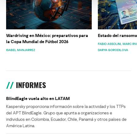
Wardriving en México: preparativos para
Estado del ransomw
la Copa Mundial de Fútbol 2026
FABIO ASSOLINI
MARC RI
ISABEL MANJARREZ
DARYA GORODILOVA
INFORMES
BlindEagle vuela alto en LATAM
Kaspersky proporciona información sobre la actividad y los TTPs
del APT BlindEagle. Grupo que apunta a organizaciones e
individuos en Colombia, Ecuador, Chile, Panamá y otros países de
América Latina.