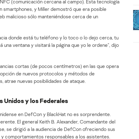
de NFC (comunicación cercana al campo). Esta tecnología
n smartphones, y Miller demostró que era posible
o web malicioso sólo manteniéndose cerca de un
cia donde está tu teléfono y lo toco o lo dejo cerca, tu
 una ventana y visitará la página que yo le ordene”, dijo
tancias cortas (de pocos centímetros) en las que opera
dopción de nuevos protocolos y métodos de
, atrae nuevas posibilidades de ataque.
 Unidos y los Federales
ounidense en DefCon y BlackHat no es sorprendente.
ferente. El general Keith B. Alexander, Comandante del
, se dirigió a la audiencia de DefCon ofreciendo sus
a y comportamientos responsables a los asistentes.