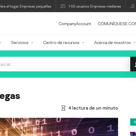
Para el hogar Empresas pequeñas
1-50 usuarios Empresas medianas
CompanyAccount
COMUNÍQUESE CO
Servicios
Centro de recursos
Acerca de nosotros
Vegas
4
lectura de un minuto