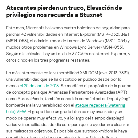
Atacantes pierden un truco, Elevación de
privilegios nos recuerda a Stuxnet
Este mes, Microsoft ha lazado cuatro boletines de seguridad para
parchar 42 vulnerabilidades en Internet Explorer (MS 14-052), .NET
(MS14-053), el administrador de tareas de Windows (MS14-054) y
muchos otros problemas en Windows Lync Server (MS14-055).
Según mis cálculos, hay un total de 37 CVEs en Internet Explorer, y
otros cinco en los tres programas restantes.
Lo más interesante es la vulnerabilidad XMLDOM (cve-2013-7331),
una vulnerabilidad que se ha discutido en público desde por lo
menos
el 25 de abril de 2013
. Se modificó el propósito de la prueba
de concepto para que Amenazas Persistentes Avanzadas (APT)
como Aurora Panda, también conocida como “el actor DeputyDog”,
bombardeara la vulnerabilidad con el
ataque regadera (watering
hole) VFW
. El grupo tiene un grado técnico muy avanzado y un
modo de operar muy efectivo, y a lo largo del tiempo desplegó
varias vulnerabilidades de día cero para que le ayudaran a alcanzar
sus maliciosos objetivos. Es posible que su truco xmldom le haya
permitido retrasar el descubrimiento de sus 0day de IE y la