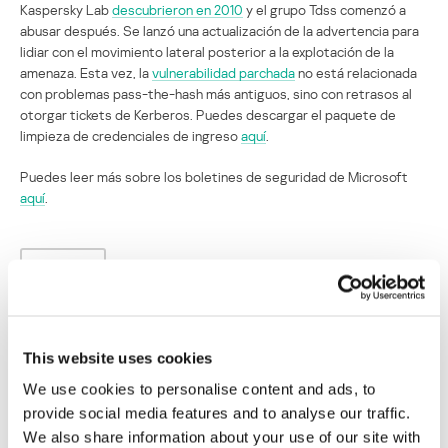
Kaspersky Lab
descubrieron en 2010
y el grupo Tdss comenzó a
abusar después. Se lanzó una actualización de la advertencia para
lidiar con el movimiento lateral posterior a la explotación de la
amenaza. Esta vez, la
vulnerabilidad parchada
no está relacionada
con problemas pass-the-hash más antiguos, sino con retrasos al
otorgar tickets de Kerberos. Puedes descargar el paquete de
limpieza de credenciales de ingreso
aquí
.
Puedes leer más sobre los boletines de seguridad de Microsoft
aquí
.
MICROSOFT
Actualizaciones de seguridad de Microsoft,
This website uses cookies
Septiembre 2014
We use cookies to personalise content and ads, to
Su dirección de correo electrónico no será publicada.
Los
provide social media features and to analyse our traffic.
campos obligatorios están marcados con
*
We also share information about your use of our site with