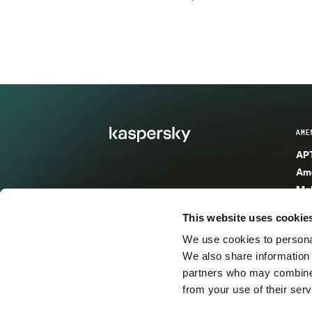
AME
APT
Ame
Mal
Mal
This website uses cookie
Ent
We use cookies to personal
Ame
We also share information 
Ame
partners who may combine i
Spa
from your use of their serv