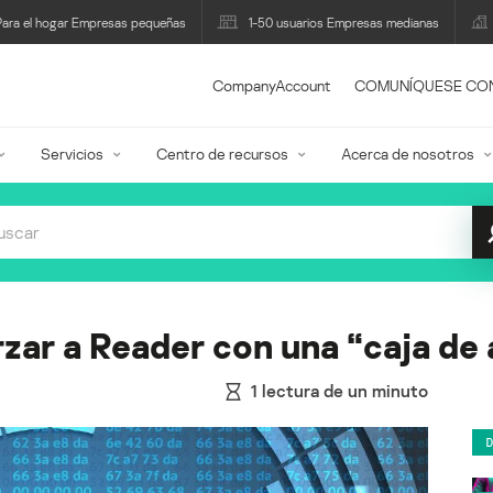
Para el hogar Empresas pequeñas
1-50 usuarios Empresas medianas
CompanyAccount
COMUNÍQUESE CO
Servicios
Centro de recursos
Acerca de nosotros
zar a Reader con una “caja de
1
lectura de un minuto