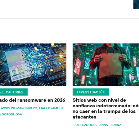
BLICACIONES
INVESTIGACIÓN
ado del ransomware en 2026
Sitios web con nivel de
confianza indeterminado: c
 ASSOLINI
MARC RIVERO
MAHER YAMOUT
no caer en la trampa de los
A GORODILOVA
atacantes
LAMA SAQQOUR
ANNA LARKINA