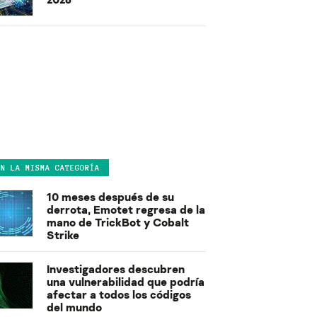
EN LA MISMA CATEGORÍA
10 meses después de su
derrota, Emotet regresa de la
mano de TrickBot y Cobalt
Strike
Investigadores descubren
una vulnerabilidad que podría
afectar a todos los códigos
del mundo