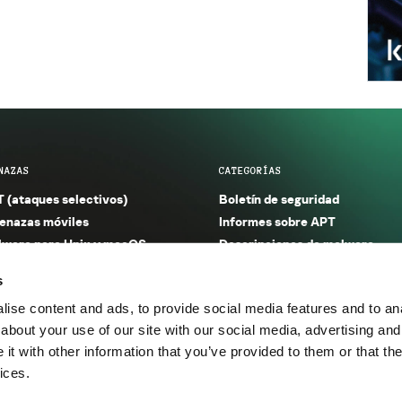
NAZAS
CATEGORÍAS
 (ataques selectivos)
Boletín de seguridad
nazas móviles
Informes sobre APT
ware para Unix y macOS
Descripciones de malware
ware para Windows
Investigación
s
orno seguro (IoT)
Informes sobre malware
ise content and ads, to provide social media features and to anal
nazas financieras
Informes sobre spam y phishin
about your use of our site with our social media, advertising and
nazas industriales
Publicaciones
t with other information that you’ve provided to them or that the
m y phishing
Incidentes
ices.