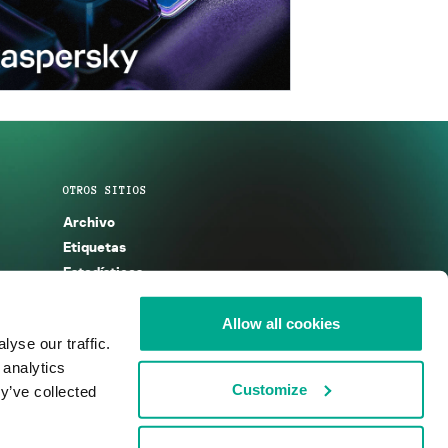
OTROS SITIOS
Archivo
Etiquetas
Estadísticas
Enciclopedia
Descripciones
Allow all cookies
yse our traffic.
g
KSB 2025
 analytics
Customize
y’ve collected