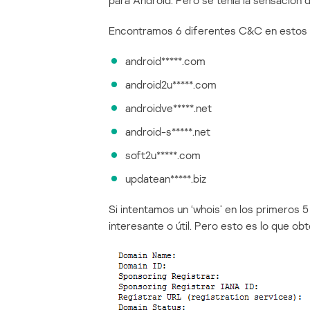
para Android. Pero se tenía la sensación 
Encontramos 6 diferentes C&C en estos a
android*****.com
android2u*****.com
androidve*****.net
android-s*****.net
soft2u*****.com
updatean*****.biz
Si intentamos un ‘whois’ en los primeros
interesante o útil. Pero esto es lo que o