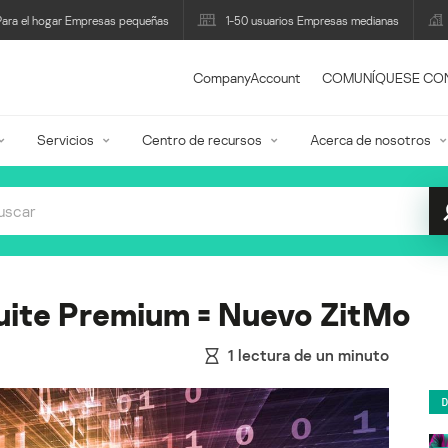
Para el hogar Empresas pequeñas
1-50 usuarios Empresas medianas
CompanyAccount
COMUNÍQUESE CO
Servicios
Centro de recursos
Acerca de nosotros
uite Premium = Nuevo ZitMo
1
lectura de un minuto