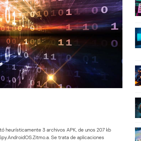
ctó heurísticamente 3 archivos APK, de unos 207 kb
py.AndroidOS.Zitmo.a. Se trata de aplicaciones