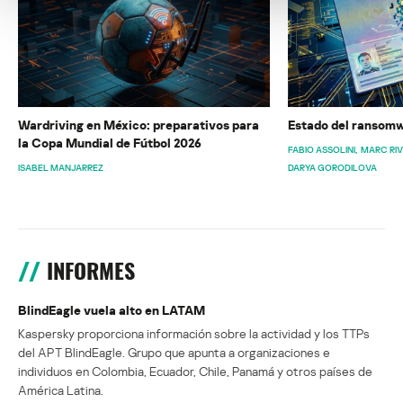
Wardriving en México: preparativos para
Estado del ransomw
la Copa Mundial de Fútbol 2026
FABIO ASSOLINI
MARC RI
ISABEL MANJARREZ
DARYA GORODILOVA
INFORMES
BlindEagle vuela alto en LATAM
Kaspersky proporciona información sobre la actividad y los TTPs
del APT BlindEagle. Grupo que apunta a organizaciones e
individuos en Colombia, Ecuador, Chile, Panamá y otros países de
América Latina.