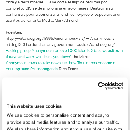
obra y a derrumbarse”. “Si se corta el flujo de reclutas por
completo, ISIS se desmoronaría en sólo meses. Destruiría su
confianza y podría comenzar a rendirse”, explicó el especialista en
asuntos del Oriente Medio, Mark Almond.
Fuentes:
http://watchdog.org/198867/anonymous-isis/ — Anonymous is
hitting ISIS harder than any government could (Watchdog.org)
Hacking group Anonymous remove 1,000 Islamic State websites in
3 days and warn ‘we’ll hunt you down’
The Mirror
Anonymous vows to take down Isis: how Twitter has become a
battleground for propaganda
Tech Times
SECURITY
This website uses cookies
Anonymous le declara la guerra virtual a ISIS
We use cookies to personalise content and ads, to
provide social media features and to analyse our traffic.
Su dirección de correo electrónico no será publicada.
Los
We also share information about your use of our site with
campos obligatorios están marcados con
*