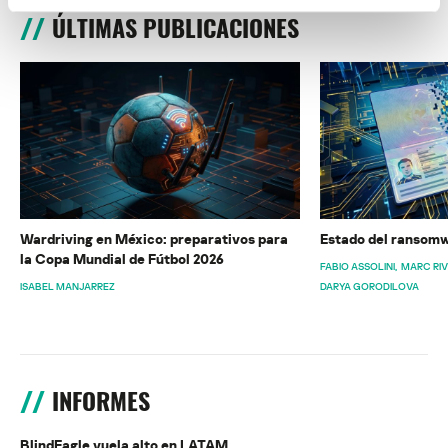
ÚLTIMAS PUBLICACIONES
Wardriving en México: preparativos para
Estado del ransomw
la Copa Mundial de Fútbol 2026
FABIO ASSOLINI
MARC RI
ISABEL MANJARREZ
DARYA GORODILOVA
INFORMES
BlindEagle vuela alto en LATAM