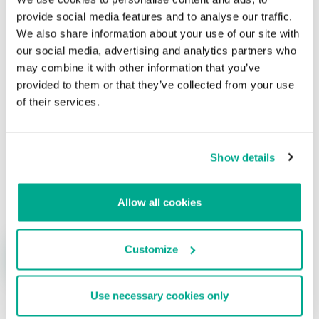
contraseñas de los usuarios de Gawker
provide social media features and to analyse our traffic.
Media
We also share information about your use of our site with
our social media, advertising and analytics partners who
Su dirección de correo electrónico no será publicada.
Los
may combine it with other information that you’ve
campos obligatorios están marcados con
*
provided to them or that they’ve collected from your use
of their services.
Show details
Nombre
*
Correo electrónico
*
Allow all cookies
Customize
Use necessary cookies only