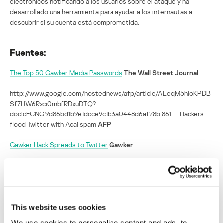
electrónicos notificando a los usuarios sobre el ataque y ha
desarrollado una herramienta para ayudar a los internautas a
descubrir si su cuenta está comprometida.
Fuentes:
The Top 50 Gawker Media Passwords
The Wall Street Journal
http://www.google.com/hostednews/afp/article/ALeqM5hloKPDB
Sf7HW6Rxci0mbfRDxuDTQ?
docId=CNG.9d86bd1b9e1dcce9c1b3a0448d6af28b.861 — Hackers
flood Twitter with Acai spam
AFP
Gawker Hack Spreads to Twitter
Gawker
SECURITY
This website uses cookies
Atacantes divulgan y explotan las
We use cookies to personalise content and ads, to