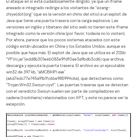
El ataque en sí está cuidadosamente dirigido, ya que un iframe
anexado e integrado redirige a los visitantes de “xizang-
zhiye(dot)org” (que es la versión en chino del sitio) a un exploit de
Java que tiene una puerta trasera con la carga explosiva. Las
versiones en inglés y tibetano del sitio web no tienen este iframe
integrado como la versión china (por favor, todavía no lo visiten).
Por ahora, parece que los pocos sistemas atacados con este
código están ubicados en China y los Estados Unidos, aunque es
posible que haya más. El exploit de Java que se utiliza es el 212kb
“YPVo.jar”(edd8b301eeb083e9fdf0ae3a9bdb3cd6) que archiva,
descarga y ejecuta la puerta trasera. El archivo es un ejecutable
win32 de 397 kb, “aMCBlHPl.exe”
(a6d7edc77e745a91b1fc6be985994c6a), que detectamos como
“Trojan.Win32.Swisyn.cyxf”. Las puertas traseras que se detectan
con el veredicto Swisyn suelen ser parte de compiladores en
cadena (toolchains) relacionados con APT, y este no parece ser la
excepción.