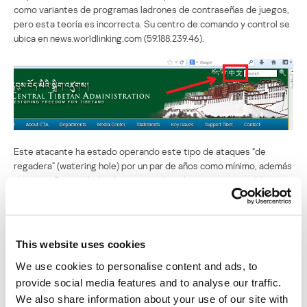
como variantes de programas ladrones de contraseñas de juegos,
pero esta teoría es incorrecta. Su centro de comando y control se
ubica en news.worldlinking.com (59.188.239.46).
Este atacante ha estado operando este tipo de ataques “de
regadera” (watering hole) por un par de años como mínimo, además
de campañas estándar de ataques dirigidos contra varios blancos,
entre los que están los grupos tibetanos. Nuestra comunidad de la
Kaspersky Security Network descubrió que las conexiones entre
los incidentes pueden rastrearse hasta finales de 2011. También
reveló que los exploits de Java relacionados con Apple de este
This website uses cookies
servidor atacan la vulnerabilidad CVE-2013-2423, que es más
We use cookies to personalise content and ads, to
reciente.
provide social media features and to analyse our traffic.
We also share information about your use of our site with