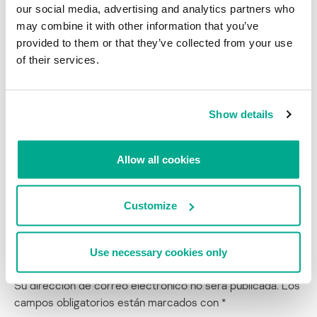
our social media, advertising and analytics partners who
may combine it with other information that you’ve
provided to them or that they’ve collected from your use
of their services.
Show details
VULNERABILIDADES Y EXPLOITS
SUN JAVA
ATAQUES SELECTIVOS
HACKS DE SITIOS WEB
Allow all cookies
MICROSOFT
Customize
“Ataque de regadera” compromete a la
Use necessary cookies only
Administración Central Tibetana
Su dirección de correo electrónico no será publicada.
Los
campos obligatorios están marcados con
*