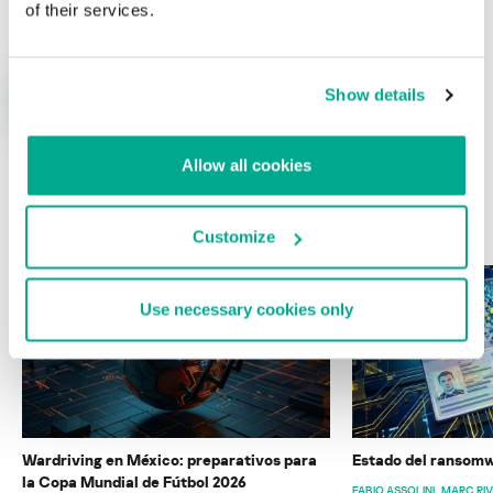
of their services.
Show details
Allow all cookies
ÚLTIMAS PUBLICACIONES
Customize
Use necessary cookies only
Wardriving en México: preparativos para
Estado del ransomw
la Copa Mundial de Fútbol 2026
FABIO ASSOLINI
MARC RI