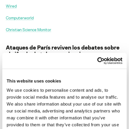
Wired
Computerworld
Christian Science Monitor
Ataques de París reviven los debates sobre
el cifrado de telecomunicaciones y su
relación con la seguridad nacional
Su dirección de correo electrónico no será publicada.
Los
campos obligatorios están marcados con
*
This website uses cookies
We use cookies to personalise content and ads, to
provide social media features and to analyse our traffic.
We also share information about your use of our site with
our social media, advertising and analytics partners who
may combine it with other information that you’ve
Nombre
*
Correo electrónico
*
provided to them or that they’ve collected from your use