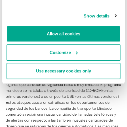
con el nombre de archivo
‘ploutus.exe’
. En ese momento, la
muestra tenía una baja tasa de detección y algunas compañías
antivirus la detectaron como Backdoor.Ploutus (Symantec) o
Show details
Trojan-Banker.MSIL.Atmer (Kaspersky).
Durante 2014 y 2015, una investigación estatal a nivel nacional
Allow all cookies
sobre los robos en cajeros automáticos mediante programas
maliciosos dio como resultado un aumento en el número de
incidentes descubiertos en todo México. En agosto de 2013, los
Customize
investigadores finalmente descubrieron una operación conectada
a cerca de 450 cajeros automáticos de 4 importantes bancos
mexicanos.
Use necessary cookies only
Las máquinas infectadas se encontraban principalmente en
lugares que carecían de vigilancia física o muy limitada. El programa
malicioso se instalaba a través de la unidad de CD-ROM (en las
primeras versiones) o de un puerto USB (en las últimas versiones).
Estos ataques causaron extrañeza en los departamentos de
seguridad de los bancos. La compañía de transporte blindado
comenzó a recibir una inusual cantidad de llamadas telefónicas y
de alertas con respecto a las también inusuales cantidades de
dinero que se retiraban de los cajeros automáticos. Las máquinas