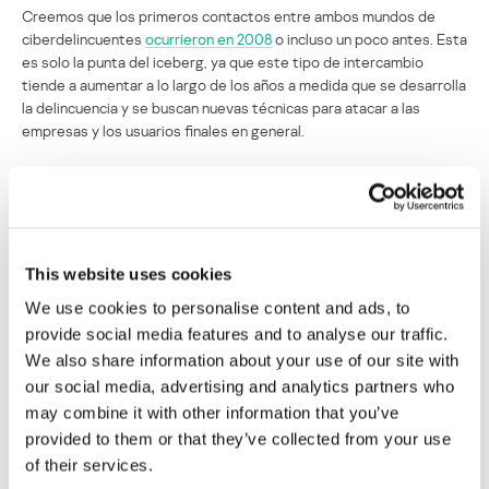
Creemos que los primeros contactos entre ambos mundos de
ciberdelincuentes
ocurrieron en 2008
o incluso un poco antes. Esta
es solo la punta del iceberg, ya que este tipo de intercambio
tiende a aumentar a lo largo de los años a medida que se desarrolla
la delincuencia y se buscan nuevas técnicas para atacar a las
empresas y los usuarios finales en general.
México: Ploutus: “dios de la riqueza”
Según la mitología griega, Ploutus (Pluto) representaba la
abundancia y la riqueza: un niño divino capaz de dispensar sus
This website uses cookies
regalos sin prejuicios. Sin embargo, en el mundo real, el impacto
We use cookies to personalise content and ads, to
económico de este desenfrenado programa malicioso se ha
provide social media features and to analyse our traffic.
estimado en1 200 000 000 pesos mexicanos (64 864 864 dólares
estadounidenses), considerando que sólo en México,
We also share information about your use of our site with
aproximadamente 73 258 cajeros automáticos se han visto
our social media, advertising and analytics partners who
comprometidos.
may combine it with other information that you’ve
provided to them or that they’ve collected from your use
La primera variante de Ploutus salió a la luz el 24 de octubre de
of their services.
2013, cargada en VirusTotal por un usuario mexicano desconocido,