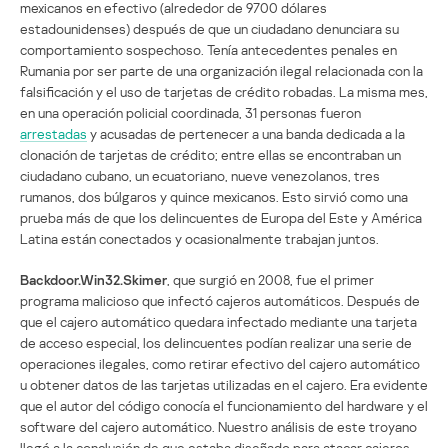
mexicanos en efectivo (alrededor de 9700 dólares
estadounidenses) después de que un ciudadano denunciara su
comportamiento sospechoso. Tenía antecedentes penales en
Rumania por ser parte de una organización ilegal relacionada con la
falsificación y el uso de tarjetas de crédito robadas. La misma mes,
en una operación policial coordinada, 31 personas fueron
arrestadas
y acusadas de pertenecer a una banda dedicada a la
clonación de tarjetas de crédito; entre ellas se encontraban un
ciudadano cubano, un ecuatoriano, nueve venezolanos, tres
rumanos, dos búlgaros y quince mexicanos. Esto sirvió como una
prueba más de que los delincuentes de Europa del Este y América
Latina están conectados y ocasionalmente trabajan juntos.
Backdoor.Win32.Skimer
, que surgió en 2008, fue el primer
programa malicioso que infectó cajeros automáticos. Después de
que el cajero automático quedara infectado mediante una tarjeta
de acceso especial, los delincuentes podían realizar una serie de
operaciones ilegales, como retirar efectivo del cajero automático
u obtener datos de las tarjetas utilizadas en el cajero. Era evidente
que el autor del código conocía el funcionamiento del hardware y el
software del cajero automático. Nuestro análisis de este troyano
llegó a la conclusión de que estaba diseñado para atacar cajeros