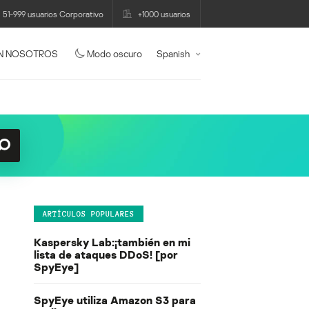
51-999 usuarios Corporativo
+1000 usuarios
N NOSOTROS
Modo oscuro
Spanish
ARTÍCULOS POPULARES
Kaspersky Lab:¡también en mi
lista de ataques DDoS! [por
SpyEye]
SpyEye utiliza Amazon S3 para