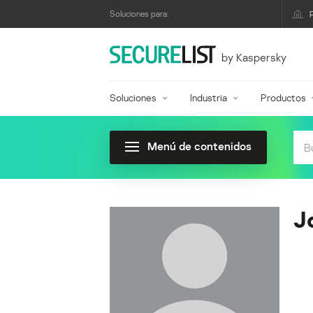
Soluciones para:
by Kaspersky
Soluciones
Industria
Productos
Menú de contenidos
J