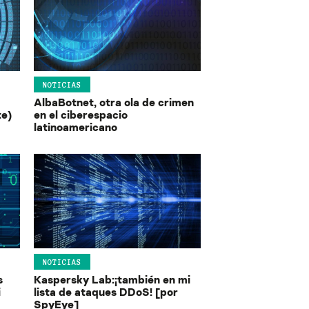
NOTICIAS
AlbaBotnet, otra ola de crimen
te)
en el ciberespacio
latinoamericano
NOTICIAS
s
Kaspersky Lab:¡también en mi
i
lista de ataques DDoS! [por
SpyEye]