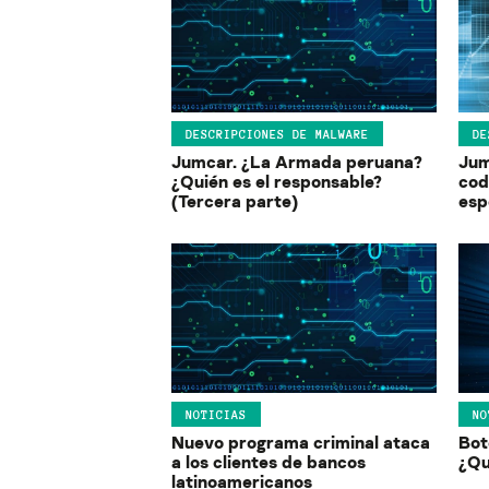
DESCRIPCIONES DE MALWARE
DE
Jumcar. ¿La Armada peruana?
Jum
¿Quién es el responsable?
cod
(Tercera parte)
esp
NOTICIAS
NO
Nuevo programa criminal ataca
Bot
a los clientes de bancos
¿Qu
latinoamericanos