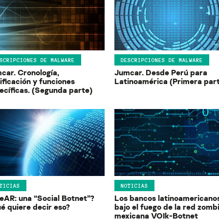
SCRIPCIONES DE MALWARE
DESCRIPCIONES DE MALWARE
car. Cronología,
Jumcar. Desde Perú para
ificación y funciones
Latinoamérica (Primera par
ecíficas. (Segunda parte)
TICIAS
NOTICIAS
eAR: una “Social Botnet”?
Los bancos latinoamericano
é quiere decir eso?
bajo el fuego de la red zomb
mexicana VOIk-Botnet