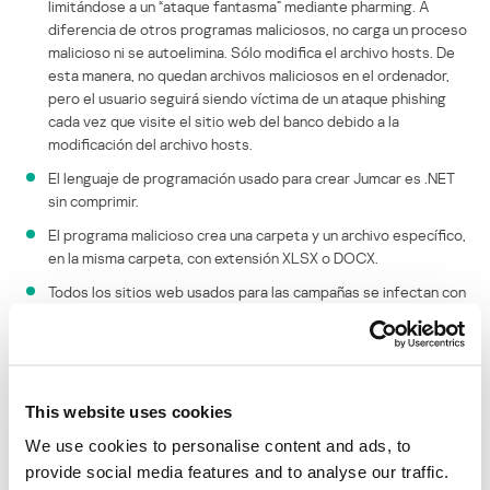
limitándose a un “ataque fantasma” mediante pharming. A
diferencia de otros programas maliciosos, no carga un proceso
malicioso ni se autoelimina. Sólo modifica el archivo hosts. De
esta manera, no quedan archivos maliciosos en el ordenador,
pero el usuario seguirá siendo víctima de un ataque phishing
cada vez que visite el sitio web del banco debido a la
modificación del archivo hosts.
El lenguaje de programación usado para crear Jumcar es .NET
sin comprimir.
El programa malicioso crea una carpeta y un archivo específico,
en la misma carpeta, con extensión XLSX o DOCX.
Todos los sitios web usados para las campañas se infectan con
alguna vulnerabilidad, y los atacantes los usan para guardar el
archivo pharming, un propagador de mensajes y un troyano
puerta trasera.
El principal objetivo es la comunidad peruana.
This website uses cookies
Las campañas de propagación son compatibles con las clásicas
We use cookies to personalise content and ads, to
estrategias visuales de ingeniería social que se basan en el envío
provide social media features and to analyse our traffic.
de mensajes de correo fraudulentos, para lo cual recurren a dos