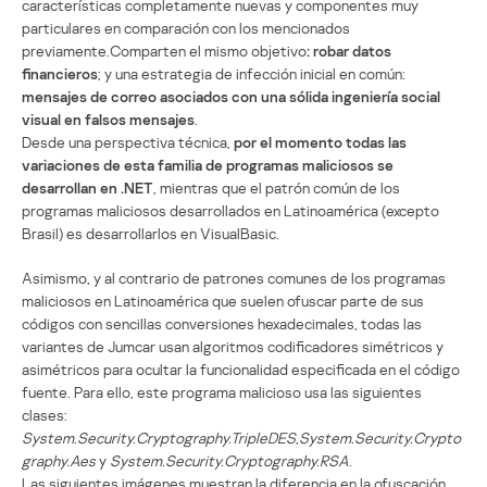
características completamente nuevas y componentes muy
particulares en comparación con los mencionados
previamente.Comparten el mismo objetivo
: robar datos
financieros
; y una estrategia de infección inicial en común:
mensajes de correo asociados con una sólida ingeniería social
visual en falsos mensajes
.
Desde una perspectiva técnica,
por el momento todas las
variaciones de esta familia de programas maliciosos se
desarrollan en .NET
, mientras que el patrón común de los
programas maliciosos desarrollados en Latinoamérica (excepto
Brasil) es desarrollarlos en VisualBasic.
Asimismo, y al contrario de patrones comunes de los programas
maliciosos en Latinoamérica que suelen ofuscar parte de sus
códigos con sencillas conversiones hexadecimales, todas las
variantes de Jumcar usan algoritmos codificadores simétricos y
asimétricos para ocultar la funcionalidad especificada en el código
fuente. Para ello, este programa malicioso usa las siguientes
clases:
System.Security.Cryptography.TripleDES
,
System.Security.Crypto
graphy.Aes
y
System.Security.Cryptography.RSA
.
Las siguientes imágenes muestran la diferencia en la ofuscación