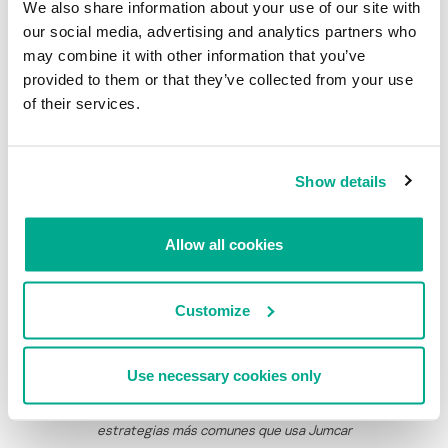
We also share information about your use of our site with
canales de ataques:
our social media, advertising and analytics partners who
may combine it with other information that you’ve
1
Un mensaje supuestamente enviado por
Facebook
con el
asunto “
Facebook Message”
(o similar), con el logotipo de la
provided to them or that they’ve collected from your use
red social, que desvía el tráfico al archivo llamado
of their services.
“
Mensaje_Facebook_Privado.php”
(o similar), que contienen las
instrucciones necesarias para descargar la variante de Jumcar.
2
Un mensaje supuestamente enviado por un importante
Show details
banco del Perú que desvía el tráfico al clon de su sitio web.
Este es el clásico ataque phishing.
Allow all cookies
Customize
Use necessary cookies only
Mensaje malicioso distribuido en mensajes de correo. Es una de las
estrategias más comunes que usa Jumcar