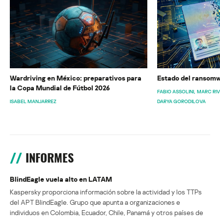
Wardriving en México: preparativos para
Estado del ransomw
la Copa Mundial de Fútbol 2026
FABIO ASSOLINI
MARC RI
ISABEL MANJARREZ
DARYA GORODILOVA
INFORMES
BlindEagle vuela alto en LATAM
Kaspersky proporciona información sobre la actividad y los TTPs
del APT BlindEagle. Grupo que apunta a organizaciones e
individuos en Colombia, Ecuador, Chile, Panamá y otros países de