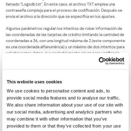
llamado “Logsdb.txt”. En este caso, el archivo TXT emplea una
contraseña compleja para el proceso de codificación. Después se
envía el archivo a la dirección que se especifica en los ajustes.
Algunos parámetros regulan los intentos de robar información de
las coordenadas de las tarjetas de crédito limitando la cantidad de
coordenadas a 36, con una longitud máxima de 2 (este componente
es una coordenada alfanumérica) y un máximo de dos intentos para
solicitar estos datos, que probablemente sirvan para verificar la
información. Esta configuración concuerda con los requisitos
reales que solicita el banco al que se ataca en esta operación de
phishing.
This website uses cookies
We use cookies to personalise content and ads, to
provide social media features and to analyse our traffic.
We also share information about your use of our site with
our social media, advertising and analytics partners who
may combine it with other information that you’ve
Parámetros de configuración en los ataques phishing
provided to them or that they’ve collected from your use