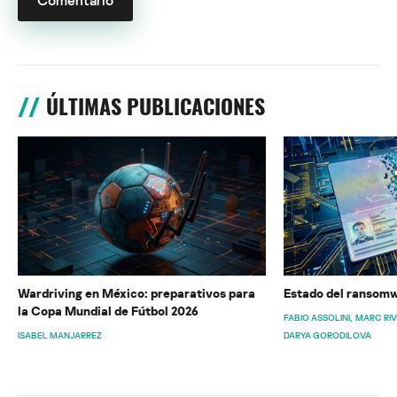
ÚLTIMAS PUBLICACIONES
Wardriving en México: preparativos para
Estado del ransomw
la Copa Mundial de Fútbol 2026
FABIO ASSOLINI
MARC RI
ISABEL MANJARREZ
DARYA GORODILOVA