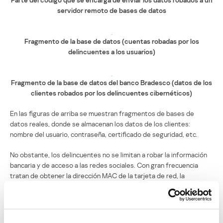
servidor remoto de bases de datos
Fragmento de la base de datos (cuentas robadas por los
delincuentes a los usuarios)
Fragmento de la base de datos del banco Bradesco (datos de los
clientes robados por los delincuentes cibernéticos)
En las figuras de arriba se muestran fragmentos de bases de
datos reales, donde se almacenan los datos de los clientes:
nombre del usuario, contraseña, certificado de seguridad, etc.
No obstante, los delincuentes no se limitan a robar la información
bancaria y de acceso a las redes sociales. Con gran frecuencia
tratan de obtener la dirección MAC de la tarjeta de red, la
dirección IP, el nombre del equipo y otros datos que se pueden
utilizar para conectarse al banco. De esta manera tratan de
ponerse fuera de peligro y de involucrar a sus víctimas: en caso de
que el banco inicie una investigación, los registros (logs) mostrarán