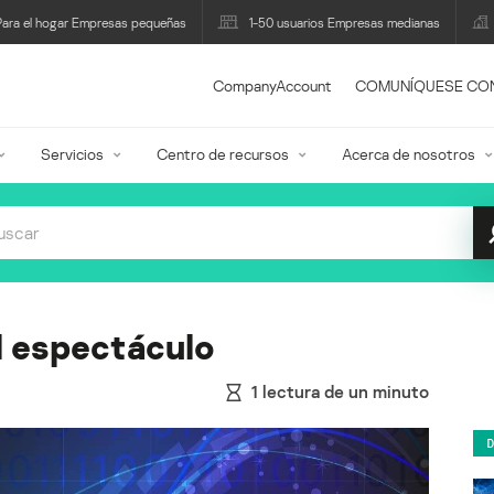
Para el hogar Empresas pequeñas
1-50 usuarios Empresas medianas
CompanyAccount
COMUNÍQUESE CO
Servicios
Centro de recursos
Acerca de nosotros
el espectáculo
1
lectura de un minuto