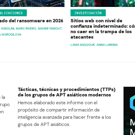
BLICACIONES
INVESTIGACIÓN
ado del ransomware en 2026
Sitios web con nivel de
confianza indeterminado: c
 ASSOLINI
MARC RIVERO
MAHER YAMOUT
no caer en la trampa de los
A GORODILOVA
atacantes
LAMA SAQQOUR
ANNA LARKINA
Tácticas, técnicas y procedimientos (TTPs)
de los grupos de APT asiáticos modernos
 la
Hemos elaborado este informe con el
Grupo
propósito de compartir información de
en
inteligencia avanzada para hacer frente a los
grupos de APT asiáticos.