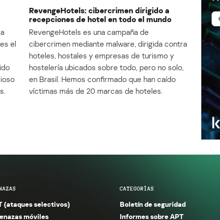
RevengeHotels: cibercrimen dirigido a
recepciones de hotel en todo el mundo
la
RevengeHotels es una campaña de
es el
cibercrimen mediante malware, dirigida contra
e
hoteles, hostales y empresas de turismo y
ido
hostelería ubicados sobre todo, pero no solo,
cioso
en Brasil. Hemos confirmado que han caído
s.
víctimas más de 20 marcas de hoteles.
NAZAS
CATEGORÍAS
 (ataques selectivos)
Boletín de seguridad
nazas móviles
Informes sobre APT