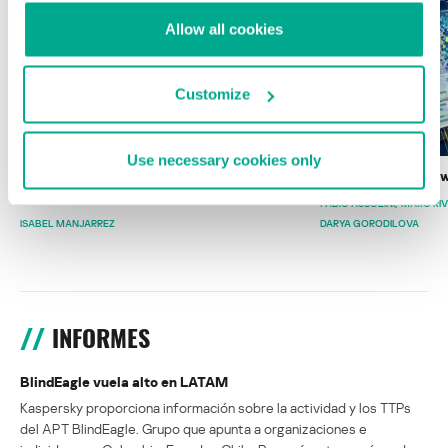
Allow all cookies
Customize
Use necessary cookies only
Wardriving en México: preparativos para
Estado del ransomw
la Copa Mundial de Fútbol 2026
FABIO ASSOLINI
MARC RI
ISABEL MANJARREZ
DARYA GORODILOVA
INFORMES
BlindEagle vuela alto en LATAM
Kaspersky proporciona información sobre la actividad y los TTPs
del APT BlindEagle. Grupo que apunta a organizaciones e