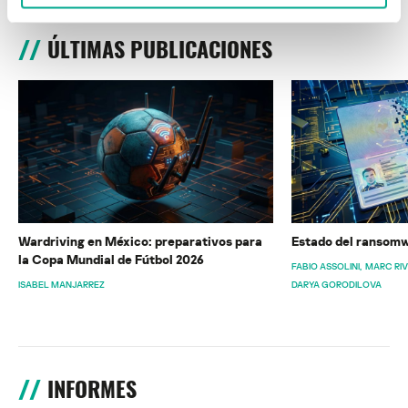
ÚLTIMAS PUBLICACIONES
Wardriving en México: preparativos para
Estado del ransomw
la Copa Mundial de Fútbol 2026
FABIO ASSOLINI
MARC RI
ISABEL MANJARREZ
DARYA GORODILOVA
INFORMES