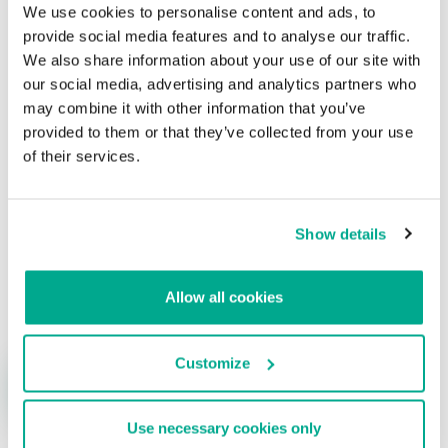
Cibercriminales agregan extorsiones a los
We use cookies to personalise content and ads, to
ataques contra los militantes de partidos
provide social media features and to analyse our traffic.
liberales de EE.UU
We also share information about your use of our site with
our social media, advertising and analytics partners who
Su dirección de correo electrónico no será publicada.
Los
may combine it with other information that you’ve
campos obligatorios están marcados con
*
provided to them or that they’ve collected from your use
of their services.
Show details
Nombre
*
Correo electrónico
*
Allow all cookies
Customize
Use necessary cookies only