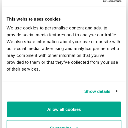
Fuentes
Air Canada Suffers Data Breach — 20,000 Mobile App Users
Affected
• The Hacker News
This website uses cookies
Air Canada mobile app breach affects 20,000 people
• CBC
We use cookies to personalise content and ads, to
Canada
provide social media features and to analyse our traffic.
All 1.7 million Air Canada app users must reset password after
breach
• IT World Canada
We also share information about your use of our site with
our social media, advertising and analytics partners who
may combine it with other information that you’ve
Cibercriminales consiguen los datos de
provided to them or that they’ve collected from your use
20.000 usuarios de la app de Air Canada
of their services.
Su dirección de correo electrónico no será publicada.
Los
campos obligatorios están marcados con
*
Show details
Allow all cookies
Nombre
*
Correo electrónico
*
Customize