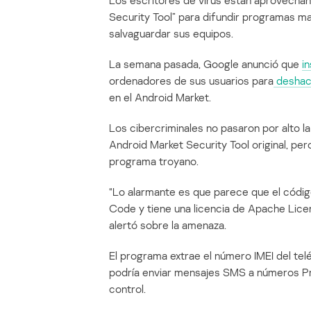
Los escritores de virus están aprovechan
Security Tool” para difundir programas ma
salvaguardar sus equipos.
La semana pasada, Google anunció que
i
ordenadores de sus usuarios para
deshace
en el Android Market.
Los cibercriminales no pasaron por alto la
Android Market Security Tool original, per
programa troyano.
“Lo alarmante es que parece que el códi
Code y tiene una licencia de Apache Licen
alertó sobre la amenaza.
El programa extrae el número IMEI del te
podría enviar mensajes SMS a números Pr
control.