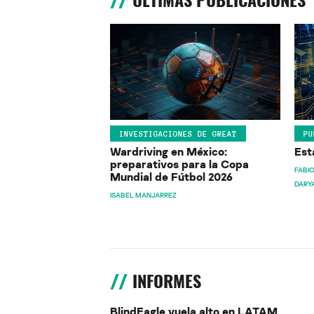
ÚLTIMAS PUBLICACIONES
INVESTIGACIONES DE GREAT
PU
Wardriving en México:
Est
preparativos para la Copa
FABIO
Mundial de Fútbol 2026
DARY
ISABEL MANJARREZ
INFORMES
BlindEagle vuela alto en LATAM