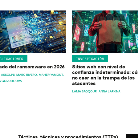
BLICACIONES
INVESTIGACIÓN
ado del ransomware en 2026
Sitios web con nivel de
confianza indeterminado: c
 ASSOLINI
MARC RIVERO
MAHER YAMOUT
no caer en la trampa de los
A GORODILOVA
atacantes
LAMA SAQQOUR
ANNA LARKINA
Tácticas, técnicas y procedimientos (TTPs)