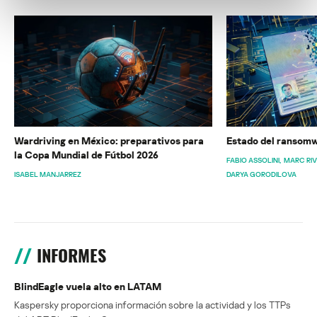
Wardriving en México: preparativos para
Estado del ransomw
la Copa Mundial de Fútbol 2026
FABIO ASSOLINI
MARC RI
ISABEL MANJARREZ
DARYA GORODILOVA
INFORMES
BlindEagle vuela alto en LATAM
Kaspersky proporciona información sobre la actividad y los TTPs