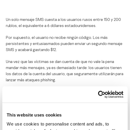
Un solo mensaje SMS cuesta a los usuarios rusos entre 150 y 200
rublos, el equivalente a 6 dólares estadounidenses.
Por supuesto, el usuario no recibe ningún código. Los más
persistentes y entusiasmados pueden enviar un segundo mensaje
SMS y acabará gastando $12.
Una vez que las víctimas se dan cuenta de que no vale la pena
mandar más mensajes, ya es demasiado tarde: los usuarios tienen
los datos de la cuenta del usuario, que seguramente utilizarán para
lanzar más ataques phishing.
En este caso particular, los phishers intentan ganar dinero de los
mensajes SMS que las víctimas envían.
Así que ahora que la conocen, ¡no caigan en la trampa!
This website uses cookies
We use cookies to personalise content and ads, to
Compañeros de clase