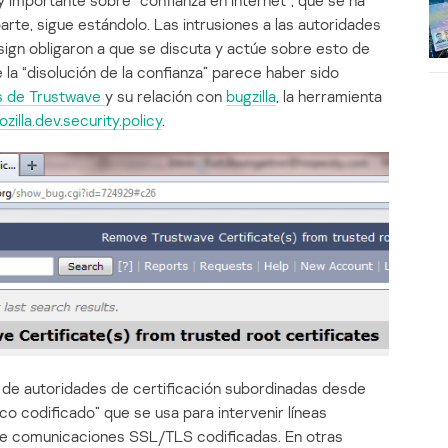
 importante sobre “confianza en Internet”, que se ha
rte, sigue estándolo. Las intrusiones a las autoridades
sign obligaron a que se discuta y actúe sobre esto de
e la “disolución de la confianza” parece haber sido
as de Trustwave
y su relación con
bugzilla
, la herramienta
zilla.dev.security.policy
.
da de autoridades de certificación subordinadas desde
ico codificado” que se usa para intervenir líneas
de comunicaciones SSL/TLS codificadas. En otras