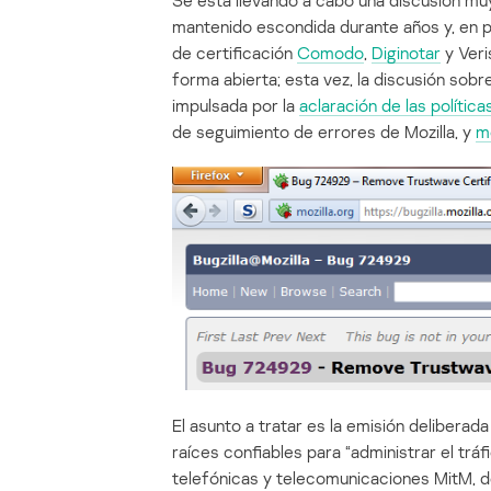
Se está llevando a cabo una discusión muy
mantenido escondida durante años y, en pa
de certificación
Comodo
,
Diginotar
y Veri
forma abierta; esta vez, la discusión sobr
impulsada por la
aclaración de las polític
de seguimiento de errores de Mozilla, y
mo
El asunto a tratar es la emisión delibera
raíces confiables para “administrar el tráf
telefónicas y telecomunicaciones MitM, 