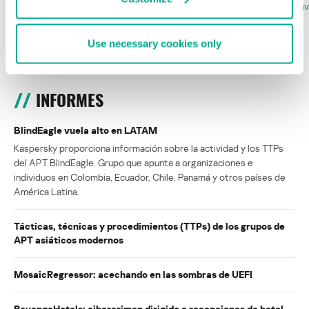
la Copa Mundial de Fútbol 2026
FABIO ASSOLINI
MARC RI
ISABEL MANJARREZ
DARYA GORODILOVA
Use necessary cookies only
INFORMES
BlindEagle vuela alto en LATAM
Kaspersky proporciona información sobre la actividad y los TTPs
del APT BlindEagle. Grupo que apunta a organizaciones e
individuos en Colombia, Ecuador, Chile, Panamá y otros países de
América Latina.
Tácticas, técnicas y procedimientos (TTPs) de los grupos de
APT asiáticos modernos
MosaicRegressor: acechando en las sombras de UEFI
RevengeHotels: cibercrimen dirigido a recepciones de hotel