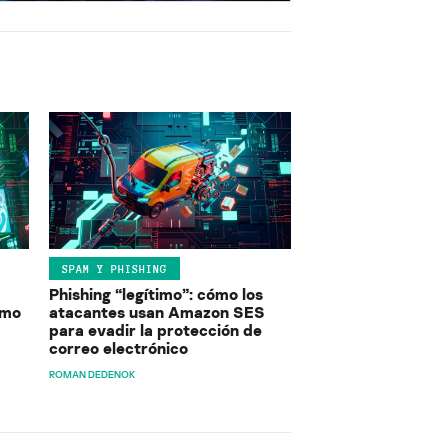
SPAM Y PHISHING
Phishing “legítimo”: cómo los
ómo
atacantes usan Amazon SES
para evadir la protección de
correo electrónico
ROMAN DEDENOK