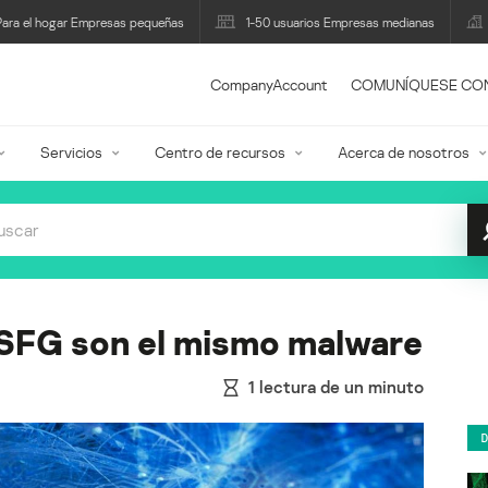
Para el hogar Empresas pequeñas
1-50 usuarios Empresas medianas
CompanyAccount
COMUNÍQUESE CO
Servicios
Centro de recursos
Acerca de nosotros
 SFG son el mismo malware
1
lectura de un minuto