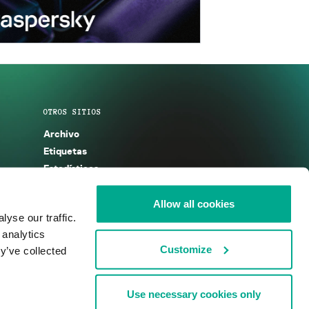
OTROS SITIOS
Archivo
Etiquetas
Estadísticas
Enciclopedia
Descripciones
Allow all cookies
yse our traffic.
g
KSB 2025
 analytics
Customize
y’ve collected
Use necessary cookies only
nos de uso
Acuerdo de licencia
Cookies