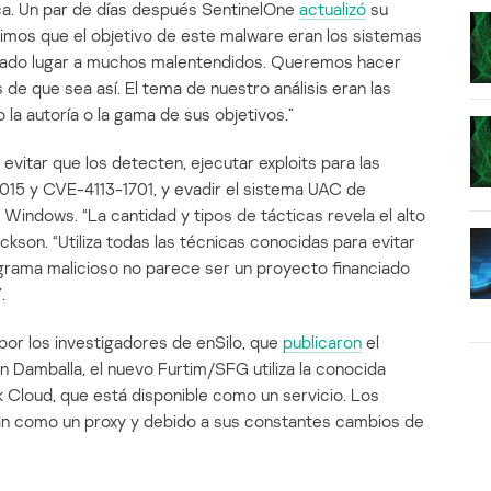
ca. Un par de días después SentinelOne
actualizó
su
simos que el objetivo de este malware eran los sistemas
dado lugar a muchos malentendidos. Queremos hacer
e que sea así. El tema de nuestro análisis eran las
 la autoría o la gama de sus objetivos.”
evitar que los detecten, ejecutar exploits para las
15 y CVE-4113-1701, y evadir el sistema UAC de
Windows. “La cantidad y tipos de tácticas revela el alto
ckson. “Utiliza todas las técnicas conocidas para evitar
ograma malicioso no parece ser un proyecto financiado
.
or los investigadores de enSilo, que
publicaron
el
 Damballa, el nuevo Furtim/SFG utiliza la conocida
k Cloud, que está disponible como un servicio. Los
n como un proxy y debido a sus constantes cambios de