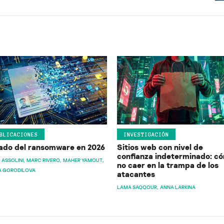
BLICACIONES
INVESTIGACIÓN
ado del ransomware en 2026
Sitios web con nivel de
confianza indeterminado: c
 ASSOLINI
MARC RIVERO
MAHER YAMOUT
no caer en la trampa de los
A GORODILOVA
atacantes
LAMA SAQQOUR
ANNA LARKINA