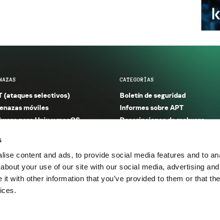
NAZAS
CATEGORÍAS
 (ataques selectivos)
Boletín de seguridad
nazas móviles
Informes sobre APT
ware para Unix y macOS
Descripciones de malware
ware para Windows
Investigación
s
orno seguro (IoT)
Informes sobre malware
ise content and ads, to provide social media features and to anal
nazas financieras
Informes sobre spam y phishin
about your use of our site with our social media, advertising and
nazas industriales
Publicaciones
t with other information that you’ve provided to them or that the
m y phishing
Incidentes
ices.
os.
Política de privacidad
Térmi