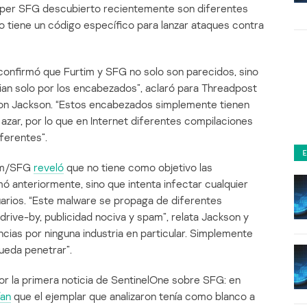
opper SFG descubierto recientemente son diferentes
 tiene un código específico para lanzar ataques contra
a confirmó que Furtim y SFG no solo son parecidos, sino
ian solo por los encabezados”, aclaró para Threadpost
, Don Jackson. “Estos encabezados simplemente tienen
 azar, por lo que en Internet diferentes compilaciones
ferentes”.
tim/SFG
reveló
que no tiene como objetivo las
ó anteriormente, sino que intenta infectar cualquier
uarios. “Este malware se propaga de diferentes
rive-by, publicidad nociva y spam”, relata Jackson y
ncias por ninguna industria en particular. Simplemente
ueda penetrar”.
or la primera noticia de SentinelOne sobre SFG: en
ían
que el ejemplar que analizaron tenía como blanco a