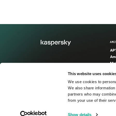
AME
APT
Ame
Mal
Mal
This website uses cookie
Ent
We use cookies to personal
Ame
We also share information 
Ame
partners who may combine i
Spa
from your use of their serv
© 2026 AO Kaspersky Lab. Todos los derechos reservad
Show details