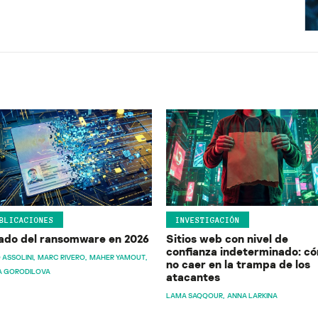
BLICACIONES
INVESTIGACIÓN
ado del ransomware en 2026
Sitios web con nivel de
confianza indeterminado: c
 ASSOLINI
MARC RIVERO
MAHER YAMOUT
no caer en la trampa de los
A GORODILOVA
atacantes
LAMA SAQQOUR
ANNA LARKINA