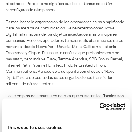
afectados. Pero eso no significa que los sistemas se estén
reconfigurando o limpiando.
Es más, hasta la organización de los operadores se ha simplificado
para los medios de comunicación. Se ha referido como “Rove
Digital” a la mayoría de los objetos incautados a las principales
compañías. Pero los operadores también utilizaban muchos otros
nombres, desde Nueva York, Ucrania, Rusia, California, Estonia,
Dinamarca y Chipre. Es una lista confusa que probablemente no
has visto, pero incluye Furox, Tamme Arendus, SPB Group Cernel,
Internet Path, Promnet Limited, ProLite Limited y Front
Communications. Aunque sólo se apunta con el dedo a “Rove
Digital”, se cree que todas estas organizaciones transferían
millones de dólares entre sí.
Los ejemplos de secuestros de click que pusieron los fiscales son
redirecciones de los principales motores de búsqueda (Google,
Bing, Yahoo!), resultados que cualquier persona puede reconocer:
del enlace legítimo de iTunes a una tienda de iTunes falsa, de un
enlace de Netflix a un sitio fraudulento de “ButgetMatch”, del
enlace del Ministerio de Hacienda a la ayuda con los impuestos de
This website uses cookies