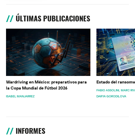
ÚLTIMAS PUBLICACIONES
Wardriving en México: preparativos para
Estado del ransomw
la Copa Mundial de Fútbol 2026
FABIO ASSOLINI
MARC RI
ISABEL MANJARREZ
DARYA GORODILOVA
INFORMES