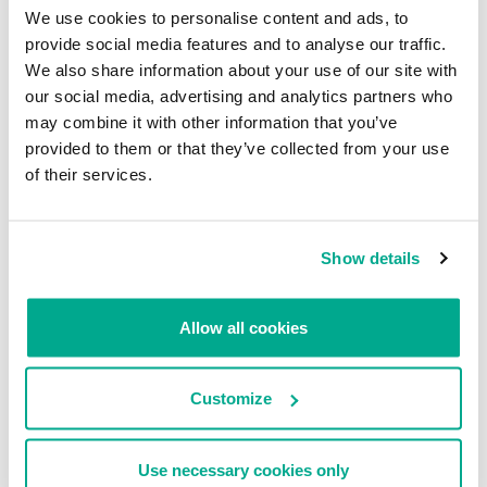
“H&R Block”.
We use cookies to personalise content and ads, to
provide social media features and to analyse our traffic.
Si tu proveedor “upstream” no ha modificado tu resolución DNS,
We also share information about your use of our site with
puedes visitar sitios como dns-ok.us, donde verás esta
modificación roja de DNSChanger si la evaluación sale positiva:
our social media, advertising and analytics partners who
may combine it with other information that you’ve
provided to them or that they’ve collected from your use
of their services.
Show details
Allow all cookies
O sitios como este:
Customize
Use necessary cookies only