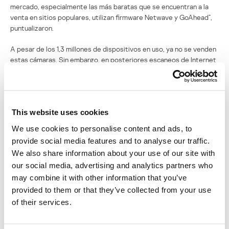
mercado, especialmente las más baratas que se encuentran a la
venta en sitios populares, utilizan firmware Netwave y GoAhead”,
puntualizaron.
A pesar de los 1,3 millones de dispositivos en uso, ya no se venden
estas cámaras. Sin embargo, en posteriores escaneos de Internet
con el motor de búsqueda Shodan, encontramos otros modelos de
cámaras que también utilizaban el mismo firmware vulnerable:
Foscam, Advance, Wanscan, Apexis, Visioncam, Eshine y EyeSight.
This website uses cookies
“Es posible un escenario en el que un atacante utilice la
configuración de cualquiera de las cámaras para realizar envíos de
We use cookies to personalise content and ads, to
correo spam o para saturar la bandeja de entrada del correo de la
provide social media features and to analyse our traffic.
víctima. Con un sencillo código, un atacante podría lanzar un ataque
We also share information about your use of our site with
con poco o ningún esfuerzo”, resalta el informe.
our social media, advertising and analytics partners who
“Las cámaras son vulnerables por defecto, y especialmente la
may combine it with other information that you’ve
Loftek 2200, que podría utilizarse como puerta trasera en tu red.
provided to them or that they’ve collected from your use
Realmente vale la pena gastar un poco más en una cámara más
of their services.
segura”, concluyó Ashbel.