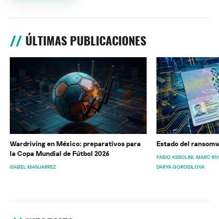
ÚLTIMAS PUBLICACIONES
Wardriving en México: preparativos para
Estado del ransomw
la Copa Mundial de Fútbol 2026
FABIO ASSOLINI
MARC RI
ISABEL MANJARREZ
DARYA GORODILOVA