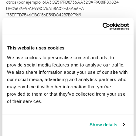
otros (por ejemplo, 61A3CE517FD8736AA32CAF9081F808B4,
DEC9676E97AE998C75A58A02F33A66EA,
175EFFD7546CBC156E59DC42B7B9F969,
0C72DF76E96FA3C2A227F3FE4A9579F3), y el código del exploit
día-cero de Java detectado con “HEUR:Exploit.Java.Agent.gen”
(por ejemplo, E441CF993D0242187898C192B207DC25,
70C555D2C6A09D208F52ACCC4787A4E2,
E646B73C29310C01A097AA0330E24E7B,
This website uses cookies
353FD052F2211168DDC4586CB3A93D9F,
We use cookies to personalise content and ads, to
32A80AAE1E134AFB3D5C651948DCCC7D) entre otros junto con
provide social media features and to analyse our traffic.
la prevención AEP de runtime. Entonces, si ves algunos enlaces a
We also share information about your use of our site with
Virustotal con quejas sobre un escáner al que le falta una porción
de código alterado junto a quejas imprecisas afirmando que “El
our social media, advertising and analytics partners who
antivirus dejó de funcionar” o “El antivirus no puede detectarlo”, no
may combine it with other information that you’ve
les des importancia. La verdadera historia de la explotación masiva
provided to them or that they’ve collected from your use
del cliente es más compleja que esas quejas. Algunos
of their services.
investigadores llaman a los diversos puntos en un vector de
propagación: una cadena de matar, y los productos de Kaspersky lo
están matando.
Show details
Al mismo tiempo, Oracle debe actuar y publicar un parche OOB,
algo en lo que históricamente ha fracasado. Quizás este incidente