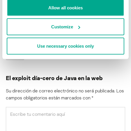
los presione para acelerar el proceso de publicación de sus
Allow all cookies
actualizaciones de seguridad. Oracle ha reclutado a verdaderos
talentos en el área de la seguridad y está abriéndose, lo cual ya es
un comienzo. Aunque muy tardío.
Customize
ATAQUES SELECTIVOS
ARMA CIBERNÉTICA
DUQU
Use necessary cookies only
FLAME
El exploit día-cero de Java en la web
Su dirección de correo electrónico no será publicada.
Los
campos obligatorios están marcados con
*