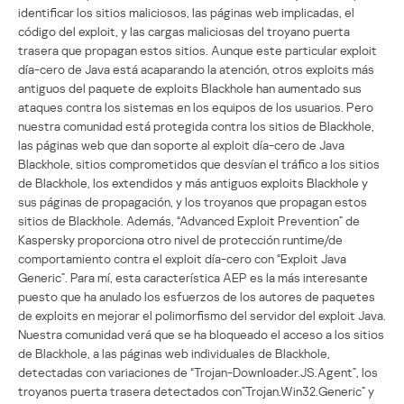
identificar los sitios maliciosos, las páginas web implicadas, el
código del exploit, y las cargas maliciosas del troyano puerta
trasera que propagan estos sitios. Aunque este particular exploit
día-cero de Java está acaparando la atención, otros exploits más
antiguos del paquete de exploits Blackhole han aumentado sus
ataques contra los sistemas en los equipos de los usuarios. Pero
nuestra comunidad está protegida contra los sitios de Blackhole,
las páginas web que dan soporte al exploit día-cero de Java
Blackhole, sitios comprometidos que desvían el tráfico a los sitios
de Blackhole, los extendidos y más antiguos exploits Blackhole y
sus páginas de propagación, y los troyanos que propagan estos
sitios de Blackhole. Además, “Advanced Exploit Prevention” de
Kaspersky proporciona otro nivel de protección runtime/de
comportamiento contra el exploit día-cero con “Exploit Java
Generic”. Para mí, esta característica AEP es la más interesante
puesto que ha anulado los esfuerzos de los autores de paquetes
de exploits en mejorar el polimorfismo del servidor del exploit Java.
Nuestra comunidad verá que se ha bloqueado el acceso a los sitios
de Blackhole, a las páginas web individuales de Blackhole,
detectadas con variaciones de “Trojan-Downloader.JS.Agent”, los
troyanos puerta trasera detectados con”Trojan.Win32.Generic” y