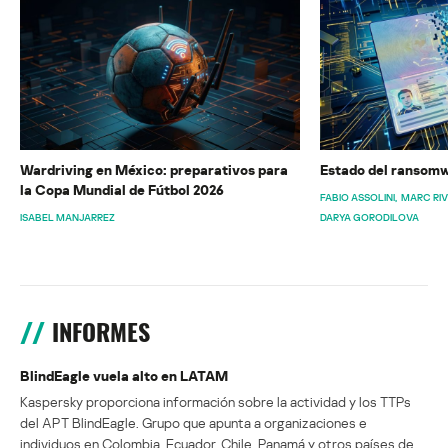
Wardriving en México: preparativos para
Estado del ransomw
la Copa Mundial de Fútbol 2026
FABIO ASSOLINI
MARC RI
ISABEL MANJARREZ
DARYA GORODILOVA
INFORMES
BlindEagle vuela alto en LATAM
Kaspersky proporciona información sobre la actividad y los TTPs
del APT BlindEagle. Grupo que apunta a organizaciones e
individuos en Colombia, Ecuador, Chile, Panamá y otros países de