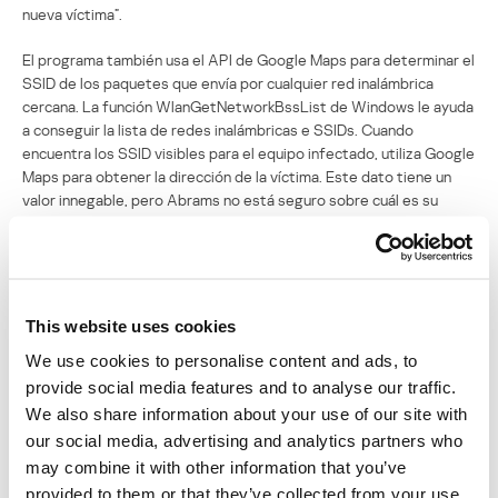
nueva víctima”.
El programa también usa el API de Google Maps para determinar el
SSID de los paquetes que envía por cualquier red inalámbrica
cercana. La función WlanGetNetworkBssList de Windows le ayuda
a conseguir la lista de redes inalámbricas e SSIDs. Cuando
encuentra los SSID visibles para el equipo infectado, utiliza Google
Maps para obtener la dirección de la víctima. Este dato tiene un
valor innegable, pero Abrams no está seguro sobre cuál es su
función, aunque cree que podría usarse para asustar a la víctima y
forzarla a que pague.
Abrams declaró a Threatpost que, aunque no se lo descubrió hasta
el 1° de septiembre, el desarrollador de Cry comenzó a probarlo en
This website uses cookies
la red el 25 de agosto. Abrams, Gallagher y MalwareHunterTeam
We use cookies to personalise content and ads, to
vieron que el desarrollador comenzó a probar los archivos PNG que
había subido con los caracteres “LOLWTFAMIDOINGHERE”, una
provide social media features and to analyse our traffic.
frase sin espacios que en inglés significa “jajaja ¿qué diablos hago
We also share information about your use of our site with
aquí?”.
our social media, advertising and analytics partners who
may combine it with other information that you’ve
Así como la Organización Central de Regímenes de Seguridad no
provided to them or that they’ve collected from your use