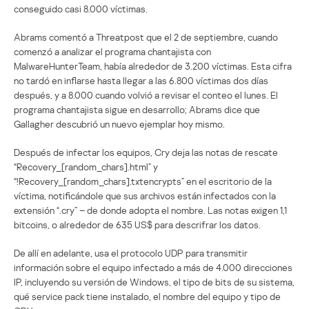
conseguido casi 8.000 víctimas.
Abrams comentó a Threatpost que el 2 de septiembre, cuando
comenzó a analizar el programa chantajista con
MalwareHunterTeam, había alrededor de 3.200 víctimas. Esta cifra
no tardó en inflarse hasta llegar a las 6.800 víctimas dos días
después, y a 8.000 cuando volvió a revisar el conteo el lunes. El
programa chantajista sigue en desarrollo; Abrams dice que
Gallagher descubrió un nuevo ejemplar hoy mismo.
Después de infectar los equipos, Cry deja las notas de rescate
“Recovery_[random_chars].html” y
“!Recovery_[random_chars].txtencrypts” en el escritorio de la
víctima, notificándole que sus archivos están infectados con la
extensión “.cry” – de donde adopta el nombre. Las notas exigen 1,1
bitcoins, o alrededor de 635 US$ para descrifrar los datos.
De allí en adelante, usa el protocolo UDP para transmitir
información sobre el equipo infectado a más de 4.000 direcciones
IP, incluyendo su versión de Windows, el tipo de bits de su sistema,
qué service pack tiene instalado, el nombre del equipo y tipo de