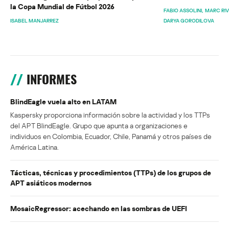
la Copa Mundial de Fútbol 2026
FABIO ASSOLINI
MARC RI
ISABEL MANJARREZ
DARYA GORODILOVA
INFORMES
BlindEagle vuela alto en LATAM
Kaspersky proporciona información sobre la actividad y los TTPs
del APT BlindEagle. Grupo que apunta a organizaciones e
individuos en Colombia, Ecuador, Chile, Panamá y otros países de
América Latina.
Tácticas, técnicas y procedimientos (TTPs) de los grupos de
APT asiáticos modernos
MosaicRegressor: acechando en las sombras de UEFI