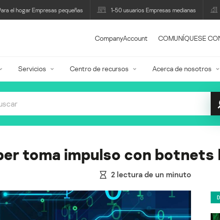
Para el hogar Empresas pequeñas
1-50 usuarios Empresas medianas
CompanyAccount
COMUNÍQUESE CO
Servicios
Centro de recursos
Acerca de nosotros
er toma impulso con botnets 
2
lectura de un minuto