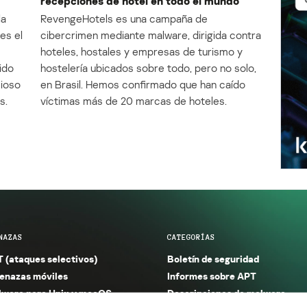
recepciones de hotel en todo el mundo
la
RevengeHotels es una campaña de
es el
cibercrimen mediante malware, dirigida contra
e
hoteles, hostales y empresas de turismo y
ido
hostelería ubicados sobre todo, pero no solo,
cioso
en Brasil. Hemos confirmado que han caído
s.
víctimas más de 20 marcas de hoteles.
NAZAS
CATEGORÍAS
 (ataques selectivos)
Boletín de seguridad
nazas móviles
Informes sobre APT
ware para Unix y macOS
Descripciones de malware