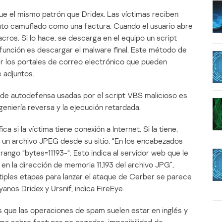
ue el mismo patrón que Dridex. Las víctimas reciben
nto camuflado como una factura. Cuando el usuario abre
cros. Si lo hace, se descarga en el equipo un script
función es descargar el malware final. Este método de
ir los portales de correo electrónico que pueden
 adjuntos.
s de autodefensa usadas por el script VBS malicioso es
ngeniería reversa y la ejecución retardada.
a si la víctima tiene conexión a Internet. Si la tiene,
 un archivo JPEG desde su sitio. “En los encabezados
 rango “bytes=11193-“. Esto indica al servidor web que le
n la dirección de memoria 11,193 del archivo JPG”,
ltiples etapas para lanzar el ataque de Cerber se parece
yanos Dridex y Ursnif, indica FireEye.
s que las operaciones de spam suelen estar en inglés y