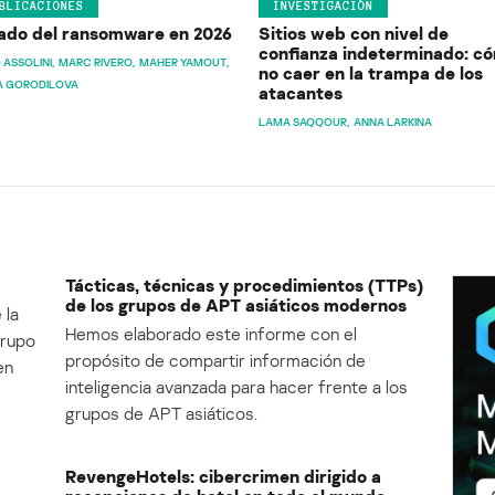
BLICACIONES
INVESTIGACIÓN
ado del ransomware en 2026
Sitios web con nivel de
confianza indeterminado: c
 ASSOLINI
MARC RIVERO
MAHER YAMOUT
no caer en la trampa de los
A GORODILOVA
atacantes
LAMA SAQQOUR
ANNA LARKINA
Tácticas, técnicas y procedimientos (TTPs)
de los grupos de APT asiáticos modernos
 la
Hemos elaborado este informe con el
Grupo
propósito de compartir información de
en
inteligencia avanzada para hacer frente a los
grupos de APT asiáticos.
RevengeHotels: cibercrimen dirigido a