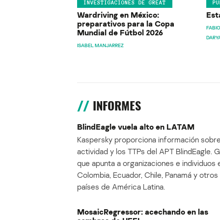
INVESTIGACIONES DE GREAT
PU
Wardriving en México:
Est
preparativos para la Copa
FABIO
Mundial de Fútbol 2026
DARY
ISABEL MANJARREZ
INFORMES
BlindEagle vuela alto en LATAM
Kaspersky proporciona información sobre
actividad y los TTPs del APT BlindEagle. 
que apunta a organizaciones e individuos 
Colombia, Ecuador, Chile, Panamá y otros
países de América Latina.
MosaicRegressor: acechando en las