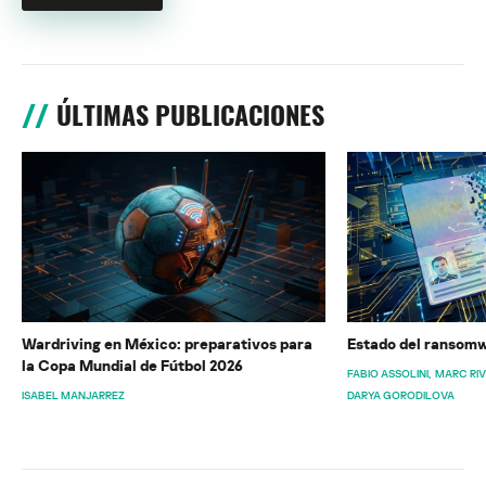
ÚLTIMAS PUBLICACIONES
Wardriving en México: preparativos para
Estado del ransomw
la Copa Mundial de Fútbol 2026
FABIO ASSOLINI
MARC RI
ISABEL MANJARREZ
DARYA GORODILOVA