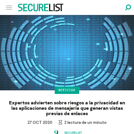
NOTICIAS
Expertos advierten sobre riesgos a la privacidad en
las aplicaciones de mensajería que generan vistas
previas de enlaces
27 OCT 2020
2
lectura de un minuto
SECURELIST