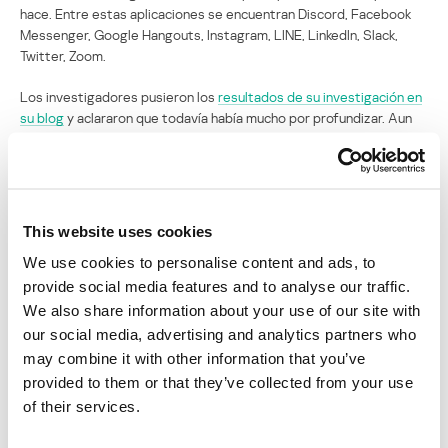
hace. Entre estas aplicaciones se encuentran Discord, Facebook
Messenger, Google Hangouts, Instagram, LINE, LinkedIn, Slack,
Twitter, Zoom.
Los investigadores pusieron los
resultados de su investigación en
su blog
y aclararon que todavía había mucho por profundizar. Aun
así, el aporte es valioso: “creemos que las vistas previas de los
enlaces son un buen ejemplo de cómo una característica simple
puede estar llena de riesgos de privacidad y seguridad”,
concluyeron los investigadores Bakry y Mysk.
This website uses cookies
Fuentes
We use cookies to personalise content and ads, to
Why You Should Stop Using Your Facebook Messenger App
•
Forbes
provide social media features and to analyse our traffic.
Experts Warn of Privacy Risks Caused by Link Previews in
We also share information about your use of our site with
Messaging Apps
• The Hacker News
our social media, advertising and analytics partners who
Link Previews: How a Simple Feature Can Have Privacy and
may combine it with other information that you’ve
Security Risks
• Mysk Blog
provided to them or that they’ve collected from your use
of their services.
SECURITY