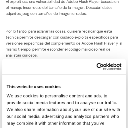
El exploit usa una vulnerabilidad de Adobe Flash Player basada en
el manejo incorrecto del tamaño de la imagen. Descubrí datos
adjuntos jpeg con tamaños de imagen errados.
Por lo tanto, para aclarar las cosas, quisiera recalcar que esta
técnica permite descargar con cuidado exploits específicos para
versiones específicas del complemento de Adobe Flash Player y, al
mismo tiempo, permite esconder el código malicioso real de
analistas curiosos.
Exploits para Shockwave
Su dirección de correo electrónico no será publicada.
Los
This website uses cookies
campos obligatorios están marcados con
*
We use cookies to personalise content and ads, to
provide social media features and to analyse our traffic.
We also share information about your use of our site with
our social media, advertising and analytics partners who
may combine it with other information that you’ve