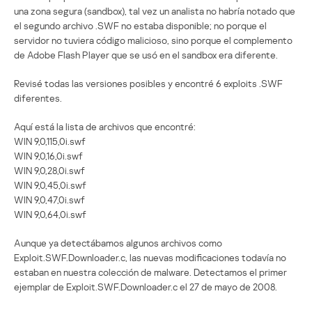
una zona segura (sandbox), tal vez un analista no habría notado que
el segundo archivo .SWF no estaba disponible; no porque el
servidor no tuviera código malicioso, sino porque el complemento
de Adobe Flash Player que se usó en el sandbox era diferente.
Revisé todas las versiones posibles y encontré 6 exploits .SWF
diferentes.
Aquí está la lista de archivos que encontré:
WIN 9,0,115,0i.swf
WIN 9,0,16,0i.swf
WIN 9,0,28,0i.swf
WIN 9,0,45,0i.swf
WIN 9,0,47,0i.swf
WIN 9,0,64,0i.swf
Aunque ya detectábamos algunos archivos como
Exploit.SWF.Downloader.c, las nuevas modificaciones todavía no
estaban en nuestra colección de malware. Detectamos el primer
ejemplar de Exploit.SWF.Downloader.c el 27 de mayo de 2008.