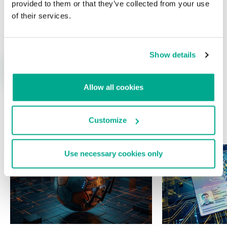
provided to them or that they’ve collected from your use
Nombre
*
Correo electrónico
*
of their services.
Show details
Allow all cookies
Customize
ÚLTIMAS PUBLICACIONES
Use necessary cookies only