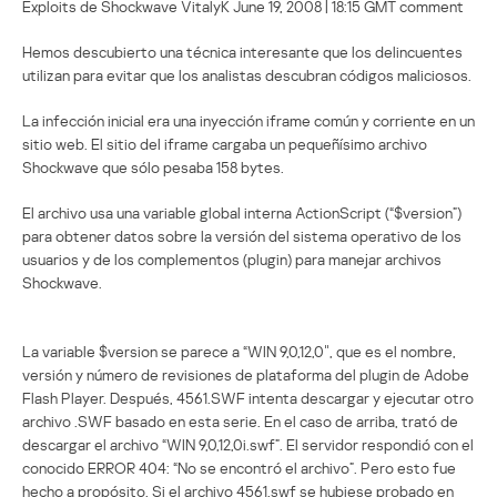
Exploits de Shockwave VitalyK June 19, 2008 | 18:15 GMT comment
Hemos descubierto una técnica interesante que los delincuentes
utilizan para evitar que los analistas descubran códigos maliciosos.
La infección inicial era una inyección iframe común y corriente en un
sitio web. El sitio del iframe cargaba un pequeñísimo archivo
Shockwave que sólo pesaba 158 bytes.
El archivo usa una variable global interna ActionScript (“$version”)
para obtener datos sobre la versión del sistema operativo de los
usuarios y de los complementos (plugin) para manejar archivos
Shockwave.
La variable $version se parece a “WIN 9,0,12,0″, que es el nombre,
versión y número de revisiones de plataforma del plugin de Adobe
Flash Player. Después, 4561.SWF intenta descargar y ejecutar otro
archivo .SWF basado en esta serie. En el caso de arriba, trató de
descargar el archivo “WIN 9,0,12,0i.swf”. El servidor respondió con el
conocido ERROR 404: “No se encontró el archivo”. Pero esto fue
hecho a propósito. Si el archivo 4561.swf se hubiese probado en