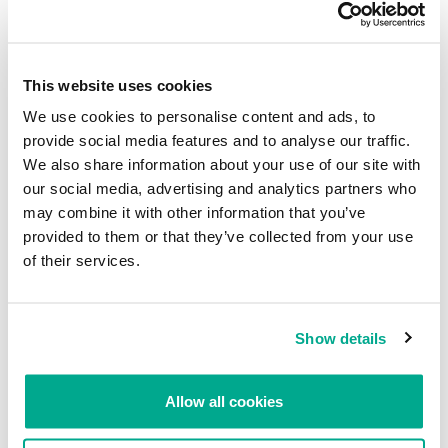
se realiza de forma regular, pero sus datos son capturados y
robados”, subrayó Marinho. “En mi opinión, los navegadores web
deberían tener un mejor control sobre los procesos de instalación
de extensiones y complementos, de la misma manera en que lo
This website uses cookies
hacen los ecosistemas móviles Android e IOS. Por defecto, sólo
We use cookies to personalise content and ads, to
deberían aceptar la instalación de las extensiones ofrecidas en las
tiendas oficiales”, concluyó.
provide social media features and to analyse our traffic.
We also share information about your use of our site with
Fuente:
Threatpost
our social media, advertising and analytics partners who
may combine it with other information that you’ve
provided to them or that they’ve collected from your use
Extensión maliciosa de Chrome roba datos
of their services.
en sitios web
Su dirección de correo electrónico no será publicada.
Los
campos obligatorios están marcados con
*
Show details
Allow all cookies